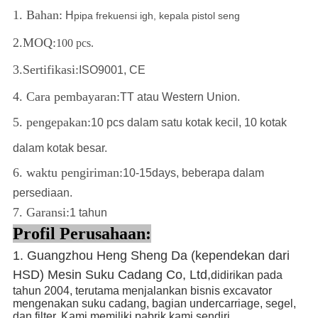
1. Bahan:
H
pipa frekuensi igh,
kepala pistol seng
2.MOQ:
100 pcs.
3.
Sertifikasi:
ISO9001, CE
4. Cara pembayaran:
TT atau Western Union.
5. pengepakan:
10 pcs dalam satu kotak kecil, 10 kotak
dalam kotak besar.
6. waktu pengiriman:
10-15days, beberapa dalam
persediaan.
7. Garansi:
1 tahun
Profil Perusahaan:
1. Guangzhou Heng Sheng Da (kependekan dari
HSD) Mesin Suku Cadang Co, Ltd,
didirikan pada
tahun 2004, terutama menjalankan bisnis excavator
mengenakan suku cadang, bagian undercarriage, segel,
dan filter. Kami memiliki pabrik kami sendiri.