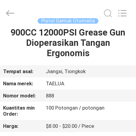
Hengshengda
Machinery
Spare
Parts
Co.,Ltd.
Pistol Gemuk Otomatis
All
Rights
900CC 12000PSI Grease Gun
RUMAH
Reserved.
Dioperasikan Tangan
PRODUK
Ergonomis
TENTANG
Tempat asal:
Jiangxi, Tiongkok
KAMI
Nama merek:
TAELUA
Nomor model:
888
TUR
Kuantitas min
100 Potongan / potongan
PABRIK
Order:
Harga:
$8.00 - $20.00 / Piece
KONTROL