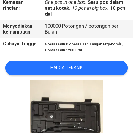
Kemasan
One pcs in one box.
Satu pcs dalam
KUALITAS
rincian:
satu kotak.
10 pcs in big box.
10 pcs
dal
HUBUNGI
Menyediakan
100000 Potongan / potongan per
KAMI
kemampuan:
Bulan
Cahaya Tinggi:
,
Grease Gun Dioperasikan Tangan Ergonomis
PERMINTAAN
Grease Gun 12000PSI
PENAWARAN
HARGA TERBAIK
SITEMAP
PRIVACY
POLICY