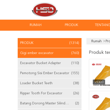
RUMAH
PRODUK
TENTANG
Rumah
Pr
PRODUK
(1314)
Produk te
Gigi ember excavator
(760)
Excavator Bucket Adapter
(110)
Pemotong Sisi Ember Excavator
(155)
Loader Bucket Teeth
(38)
Ripper Tooth For Excavator
(26)
Batang Dorong Master Silinder Yang Dapat Disesuaikan
(2)