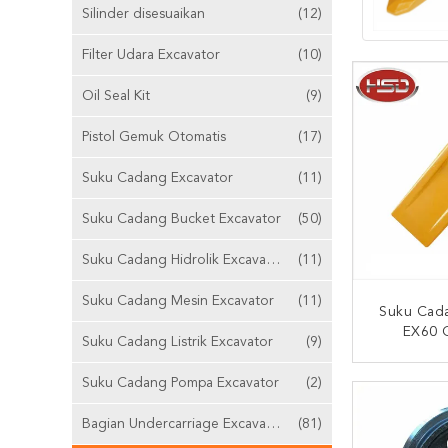
Silinder disesuaikan
(12)
Filter Udara Excavator
(10)
Oil Seal Kit
(9)
Pistol Gemuk Otomatis
(17)
Suku Cadang Excavator
(11)
Suku Cadang Bucket Excavator
(50)
Suku Cadang Hidrolik Excavator
(11)
Suku Cadang Mesin Excavator
(11)
Suku Cad
EX60 
Suku Cadang Listrik Excavator
(9)
TB00395
Gigi Emb
HUBUNG
Suku Cadang Pompa Excavator
(2)
Bagian Undercarriage Excavator
(81)