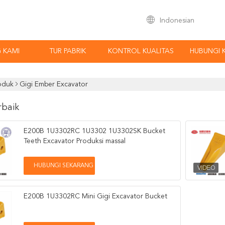
Indonesian
 KAMI
TUR PABRIK
KONTROL KUALITAS
HUBUNGI 
oduk
Gigi Ember Excavator
rbaik
E200B 1U3302RC 1U3302 1U3302SK Bucket
Teeth Excavator Produksi massal
HUBUNGI SEKARANG
E200B 1U3302RC Mini Gigi Excavator Bucket