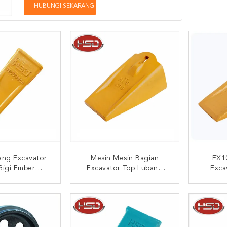
HUBUNGI SEKARANG
ang Excavator
Mesin Mesin Bagian
EX1
Gigi Ember
Excavator Top Lubang
Exca
/PC100 Titik
Ember Gigi 4153603
er Excavator
Untuk Penggunaan
I SEKARANG
HUBUNGI SEKARANG
HUB
Bergerak Bumi