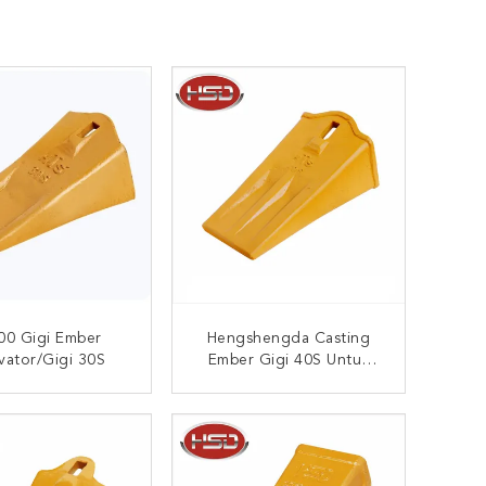
00 Gigi Ember
Hengshengda Casting
vator/gigi 30S
Ember Gigi 40S Untuk
Hitachi Excavator
UNGI SEKARANG
HUBUNGI SEKARANG