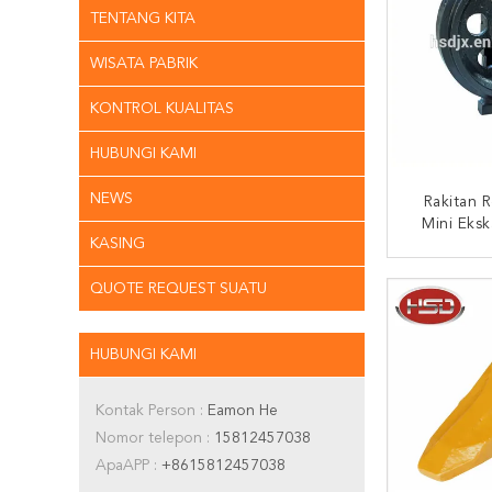
TENTANG KITA
WISATA PABRIK
KONTROL KUALITAS
HUBUNGI KAMI
NEWS
Rakitan R
Mini Eks
KASING
HUBUNG
QUOTE REQUEST SUATU
HUBUNGI KAMI
Kontak Person :
Eamon He
Nomor telepon :
15812457038
ApaAPP :
+8615812457038