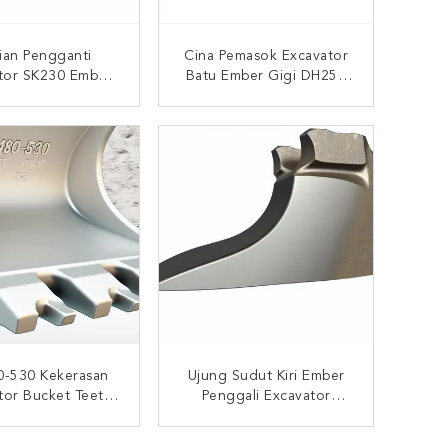
ian Pengganti
Cina Pemasok Excavator
tor SK230 Ember
Batu Ember Gigi DH258
atar Untuk Dijual
2713Y1217SK Untuk
Dijual
UNGI SEKARANG
HUBUNGI SEKARANG
0-530 Kekerasan
Ujung Sudut Kiri Ember
tor Bucket Teeth
Penggali Excavator
n Lebar Standar
Kekerasan Gigi 3- 5
3-5 Kekerasan
Untuk Menggali
UNGI SEKARANG
HUBUNGI SEKARANG