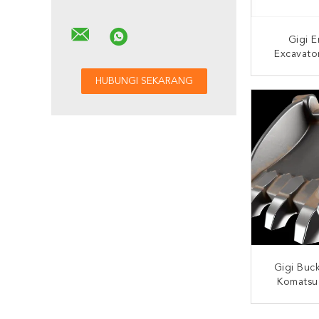
Gigi 
Excavato
2713Y12
G
HUBUNG
Gigi Buc
Komatsu
Kekeras
Berat Da
HUBUNG