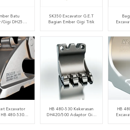
Ember Batu
SK350 Excavator G.E.T
Bag
r/gigi DH258
Bagian Ember Gigi Titik
Excava
17RC Untuk
Gigi D
rosir
I SEKARANG
HUBUNGI SEKARANG
HUB
ket Excavator
HB 480-530 Kekerasan
HB 48
 HB 480-530
DH420/500 Adaptor Gigi
Excava
an 3-5 Tugas
Bucket Excavator Untuk
Denga
n Tahan Lama
Aplikasi Tugas Berat
Dan 
I SEKARANG
HUBUNGI SEKARANG
HUB