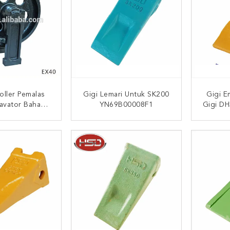
oller Pemalas
Gigi Lemari Untuk SK200
Gigi E
kavator Bahan
YN69B00008F1
Gigi DH
50Mn
/ 18S-
I SEKARANG
HUBUNGI SEKARANG
HUB