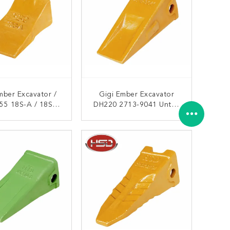
mber Excavator /
Gigi Ember Excavator
55 18S-A / 18S-B
DH220 2713-9041 Untuk
SK Di Pabrik Cina
Grosir
UNGI SEKARANG
HUBUNGI SEKARANG