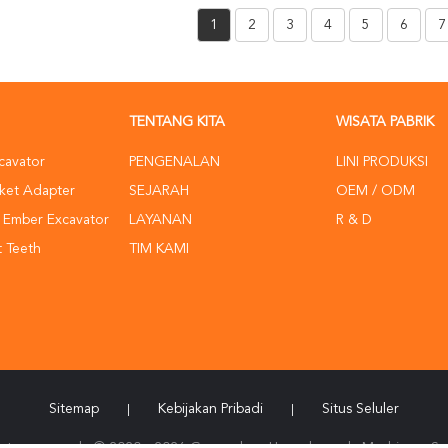
1
2
3
4
5
6
7
TENTANG KITA
WISATA PABRIK
cavator
PENGENALAN
LINI PRODUKSI
ket Adapter
SEJARAH
OEM / ODM
 Ember Excavator
LAYANAN
R & D
 Teeth
TIM KAMI
Sitemap
Kebijakan Pribadi
Situs Seluler
|
|