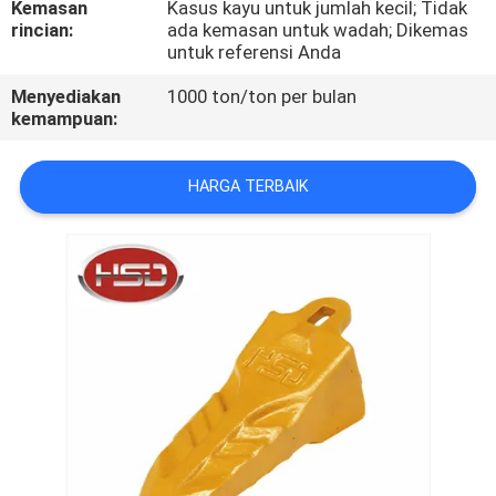
Kemasan
Kasus kayu untuk jumlah kecil; Tidak
KUALITAS
rincian:
ada kemasan untuk wadah; Dikemas
untuk referensi Anda
HUBUNGI
Menyediakan
1000 ton/ton per bulan
KAMI
kemampuan:
HARGA TERBAIK
PERMINTAAN
PENAWARAN
SITEMAP
PRIVACY
POLICY