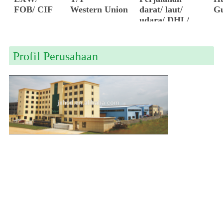
FOB/ CIF
Western Union
darat/ laut/
G
udara/ DHL/
FedEx
Profil Perusahaan