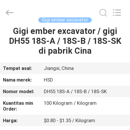
Hengshengda
Machinery
Spare
Parts
Co.,Ltd.
Gigi ember excavator
All
Rights
Gigi ember excavator / gigi
RUMAH
Reserved.
DH55 18S-A / 18S-B / 18S-SK
PRODUK
di pabrik Cina
TENTANG
Tempat asal:
Jiangxi, China
KAMI
Nama merek:
HSD
Nomor model:
DH55 18S-A / 18S-B / 18S-SK
TUR
Kuantitas min
100 Kilogram / Kilogram
PABRIK
Order:
Harga:
$0.80 - $1.35 / Kilogram
KONTROL