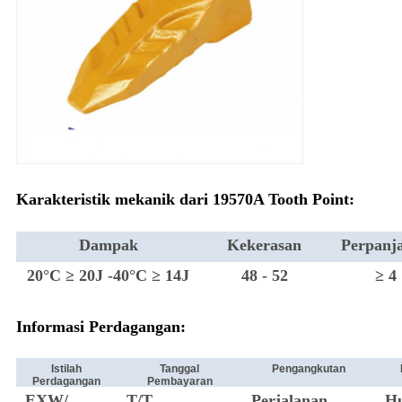
Karakteristik mekanik dari 19570A Tooth Point:
Dampak
Kekerasan
Perpanj
n
20°C ≥ 20J -40°C ≥ 14J
48 - 52
≥ 4
Informasi Perdagangan:
Istilah
Tanggal
Pengangkutan
Perdagangan
Pembayaran
EXW/
T/T
Perjalanan
H