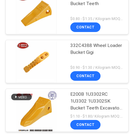
Bucket Teeth
$0.80 - $1.35 / Kilogram MOQ:100 Kilogram / kilogram
CONTACT
332C4388 Wheel Loader
Bucket Gigi
$0.90 - $1.30 / Kilogram MOQ:1000 Kilogram / kilogram
CONTACT
E200B 1U3302RC
1U3302 1U3302SK
Bucket Teeth Excavator
Produksi massal
$1.10 - $1.80/ Kilogram MOQ:100 Kilogram/Kilograms
CONTACT