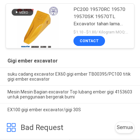
PC200 19570RC 19570
19570SK 19570TL
Excavator tahan lama
Bucket Teeth Untuk
$1.10 - $1.80/ Kilogram MOQ:100 Kilogram/Kilogram
Komatsu
CONTACT
Gigi ember excavator
suku cadang excavator EX60 gigi ember TB00395/PC100 titik
gigi ember excavator
Mesin Mesin Bagian excavator Top lubang ember gigi 4153603
untuk penggunaan bergerak bumi
EX100 gigi ember excavator/gigi 30S
Bad Request
Semua