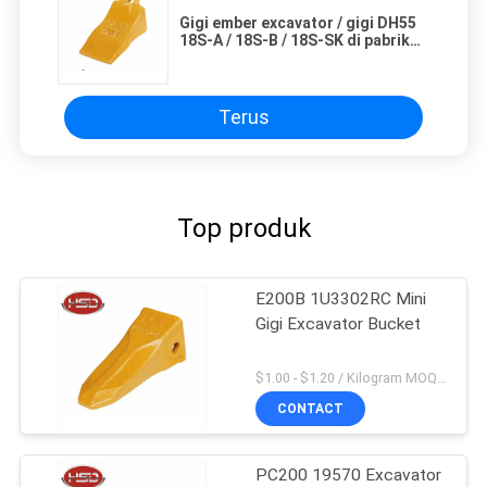
Gigi ember excavator / gigi DH55
18S-A / 18S-B / 18S-SK di pabrik
Cina
Terus
Top produk
E200B 1U3302RC Mini
Gigi Excavator Bucket
$1.00 - $1.20 / Kilogram MOQ:100 Kilogram / kilogram
CONTACT
PC200 19570 Excavator