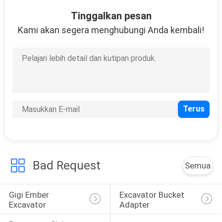
KUALITAS
Tinggalkan pesan
Kami akan segera menghubungi Anda kembali!
HUBUNGI
KAMI
PERMINTAAN
PENAWARAN
SITEMAP
Bad Request
PRIVACY
Semua
POLICY
Gigi Ember 
Excavator Bucket 
Excavator
Adapter