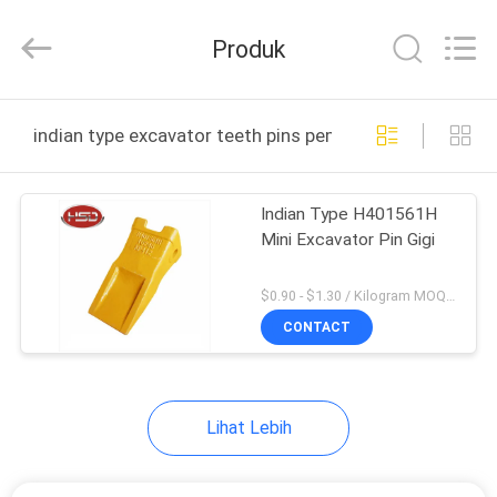
Hengshengda
Machinery
Spare
Produk
Parts
Co.,Ltd.
All
Rights
RUMAH
Reserved.
indian type excavator teeth pins pembuatan online
PRODUK
Indian Type H401561H
Mini Excavator Pin Gigi
TENTANG
KAMI
$0.90 - $1.30 / Kilogram MOQ:200 Kilogram / kilogram
CONTACT
TUR
PABRIK
Lihat Lebih
KONTROL