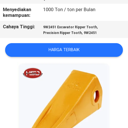
KUALITAS
Menyediakan
1000 Ton / ton per Bulan
kemampuan:
HUBUNGI
Cahaya Tinggi:
,
9W2451 Excavator Ripper Tooth
KAMI
,
Precision Ripper Tooth
9W2451
PERMINTAAN
HARGA TERBAIK
PENAWARAN
SITEMAP
PRIVACY
POLICY