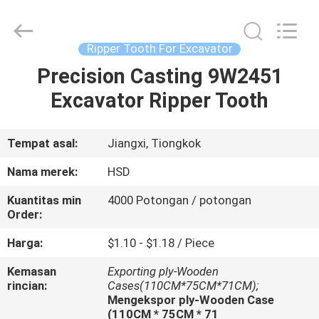
Hengshengda
Machinery
Spare
Parts
Co.,Ltd.
Ripper Tooth For Excavator
All
Rights
Precision Casting 9W2451
RUMAH
Reserved.
Excavator Ripper Tooth
PRODUK
Tempat asal:
Jiangxi, Tiongkok
TENTANG
Nama merek:
HSD
KAMI
Kuantitas min
4000 Potongan / potongan
Order:
TUR
Harga:
$1.10 - $1.18 / Piece
PABRIK
Kemasan
Exporting ply-Wooden
rincian:
Cases(110CM*75CM*71CM);
Mengekspor ply-Wooden Case
KONTROL
(110CM * 75CM * 71