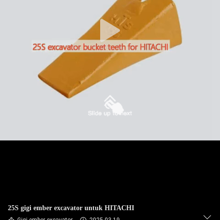
KUALITAS
HUBUNGI
KAMI
PERMINTAAN
PENAWARAN
SITEMAP
PRIVACY
POLICY
25S gigi ember excavator untuk HITACHI