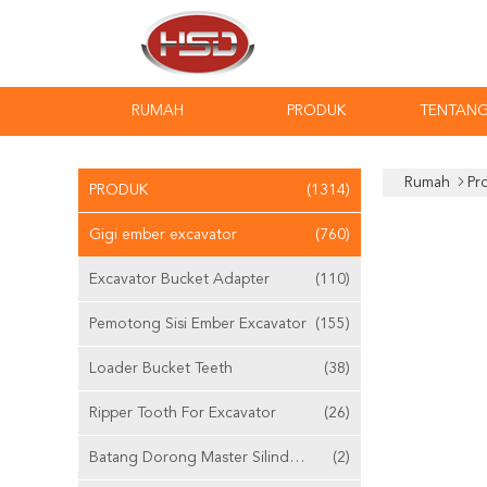
RUMAH
PRODUK
TENTANG
Rumah
Pr
PRODUK
(1314)
Gigi ember excavator
(760)
Excavator Bucket Adapter
(110)
Pemotong Sisi Ember Excavator
(155)
Loader Bucket Teeth
(38)
Ripper Tooth For Excavator
(26)
Batang Dorong Master Silinder Yang Dapat Disesuaikan
(2)