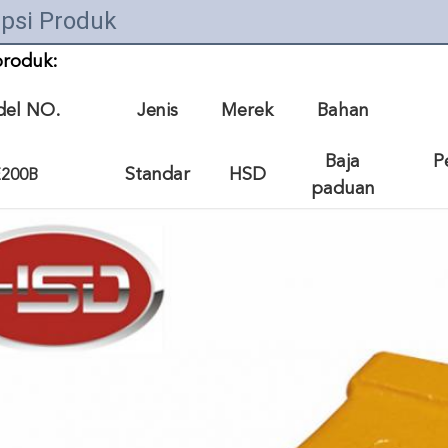
ipsi Produk
produk:
el NO.
Jenis
Merek
Bahan
Baja
P
Standar
HSD
200B
paduan