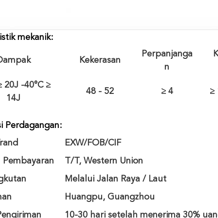
istik mekanik:
Perpanjanga
K
Dampak
Kekerasan
n
≥ 20J -40°C ≥
48 - 52
≥ 4
≥
14J
si Perdagangan:
Trand
EXW/FOB/CIF
l Pembayaran
T/T, Western Union
gkutan
Melalui Jalan Raya / Laut
han
Huangpu, Guangzhou
Pengiriman
10-30 hari setelah menerima 30% ua