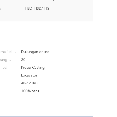
HSD, HSD/HTS
:
rna jual
Dukungan online
iakan:
 yang
20
):
 Tech:
Presisi Casting
Excavator
48-52HRC
100% baru