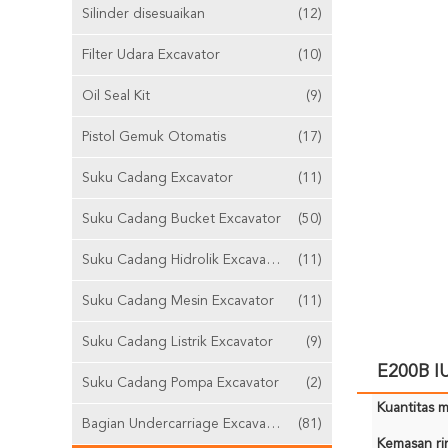
Silinder disesuaikan
(12)
Filter Udara Excavator
(10)
Oil Seal Kit
(9)
Pistol Gemuk Otomatis
(17)
Suku Cadang Excavator
(11)
Suku Cadang Bucket Excavator
(50)
Suku Cadang Hidrolik Excavator
(11)
Suku Cadang Mesin Excavator
(11)
Suku Cadang Listrik Excavator
(9)
E200B I
Suku Cadang Pompa Excavator
(2)
Kuantitas m
Bagian Undercarriage Excavator
(81)
Kemasan rin