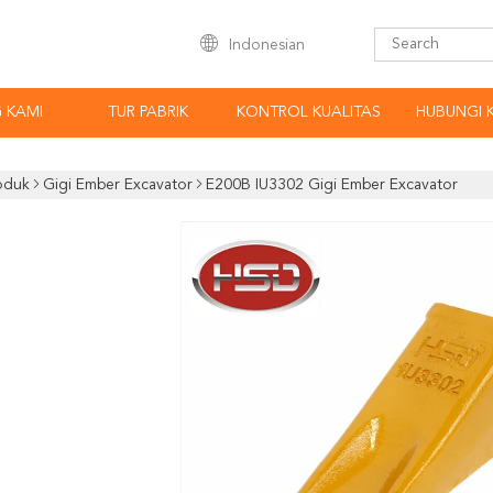
Indonesian
 KAMI
TUR PABRIK
KONTROL KUALITAS
HUBUNGI 
oduk
Gigi Ember Excavator
E200B IU3302 Gigi Ember Excavator