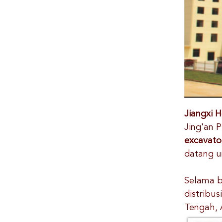
Jiangxi 
Jing'an 
excavator
datang u
Selama b
distribus
Tengah, A