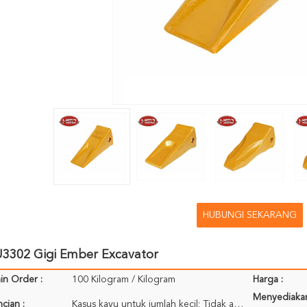
HUBUNGI SEKARANG
U3302 Gigi Ember Excavator
in Order :
100 Kilogram / Kilogram
Harga :
Menyediaka
cian :
Kasus kayu untuk jumlah kecil; Tidak ada kemasan untuk wadah; Dikemas untuk referensi Anda