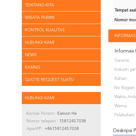
TENTANG KITA
Tempat asal
WISATA PABRIK
Nomor mod
KONTROL KUALITAS
INFORMASI
HUBUNGI KAMI
Informasi 
NEWS
Garansi:
KASING
Industri ya
Bahan:
QUOTE REQUEST SUATU
No Bagian:
Waktu Anta
HUBUNGI KAMI
Warna:
Kontak Person :
Eamon He
Pelabuhan:
Nomor telepon :
15812457038
ApaAPP :
+8615812457038
Deskripsi 