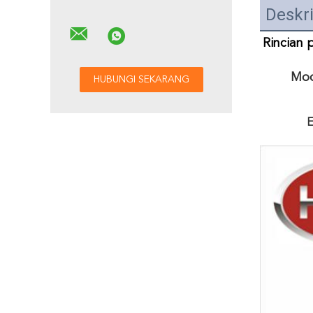
Deskr
Rincian 
Mod
E