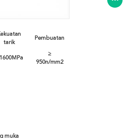
ekuatan
Pembuatan
tarik
≥
 1600MPa
950n/mm2
ng muka