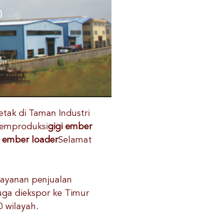
letak di Taman Industri
memproduksi
gigi ember
gi ember loader
Selamat
layanan penjualan
juga diekspor ke Timur
0 wilayah.