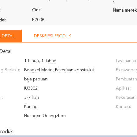
:
Cina
:
Nama merek
E200B
el:
 DETAIL
DESKRIPSI PRODUK
Detail
1 tahun, 1 Tahun
Layanan pu
ng Berlaku:
Bengkel Mesin, Pekerjaan konstruksi
yang dised
Excavator
baja paduan
Sesuai (ton
Pembuatan
IU3302
Aplikasi:
r:
3-7 hari
Kekerasan:
Kuning
Kondisi:
Huangpu Guangzhou
Produk