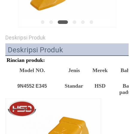
Deskripsi Produk
Deskripsi Produk
Rincian produk:
Model NO.
Jenis
Merek
Baha
Standar
HSD
Baja
9N4552 E345
padua