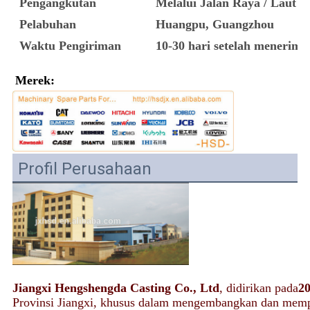
Pengangkutan
Melalui Jalan Raya / Laut
Pelabuhan
Huangpu, Guangzhou
Waktu Pengiriman
10-30 hari setelah meneri
Merek:
Profil Perusahaan
Jiangxi Hengshengda Casting Co., Ltd
, didirikan pada
2
Provinsi Jiangxi, khusus dalam mengembangkan dan mem