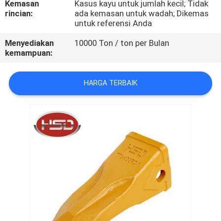
Kemasan
Kasus kayu untuk jumlah kecil; Tidak
KUALITAS
rincian:
ada kemasan untuk wadah; Dikemas
untuk referensi Anda
HUBUNGI
Menyediakan
10000 Ton / ton per Bulan
KAMI
kemampuan:
HARGA TERBAIK
PERMINTAAN
PENAWARAN
SITEMAP
PRIVACY
POLICY