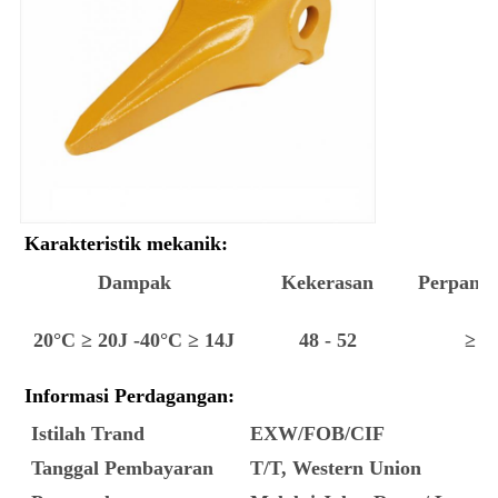
Karakteristik mekanik:
Dampak
Kekerasan
Perpanj
20°C ≥ 20J -40°C ≥ 14J
48 - 52
≥ 4
Informasi Perdagangan:
Istilah Trand
EXW/FOB/CIF
Tanggal Pembayaran
T/T, Western Union