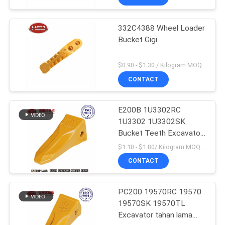
332C4388 Wheel Loader
Bucket Gigi
$0.90 - $1.30 / Kilogram MOQ:1000 Kilogram / kilogram
CONTACT
E200B 1U3302RC
1U3302 1U3302SK
Bucket Teeth Excavator
Produksi massal
$1.10 - $1.80/ Kilogram MOQ:100 Kilogram/Kilograms
CONTACT
PC200 19570RC 19570
19570SK 19570TL
Excavator tahan lama