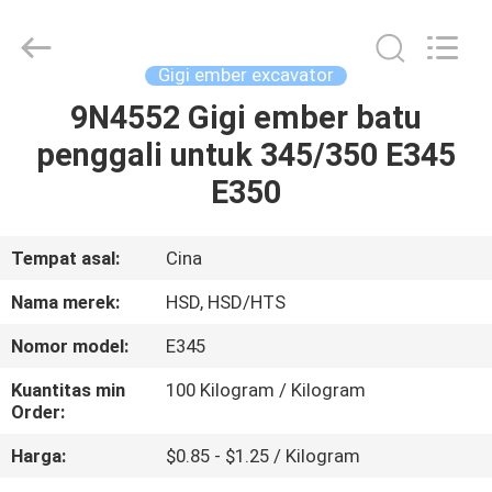
Hengshengda
Machinery
Spare
Parts
Co.,Ltd.
Gigi ember excavator
All
Rights
9N4552 Gigi ember batu
RUMAH
Reserved.
penggali untuk 345/350 E345
PRODUK
E350
TENTANG
Tempat asal:
Cina
KAMI
Nama merek:
HSD, HSD/HTS
Nomor model:
E345
TUR
Kuantitas min
100 Kilogram / Kilogram
PABRIK
Order:
Harga:
$0.85 - $1.25 / Kilogram
KONTROL