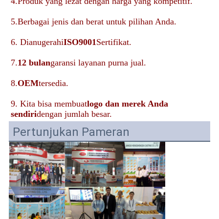
4.Produk yang lezat dengan harga yang kompetitif.
5.Berbagai jenis dan berat untuk pilihan Anda.
6. Dianugerahi
ISO9001
Sertifikat.
7.
12 bulan
garansi layanan purna jual.
8.
OEM
tersedia.
9. Kita bisa membuat
logo dan merek Anda 
sendiri
dengan jumlah besar.
Pertunjukan Pameran