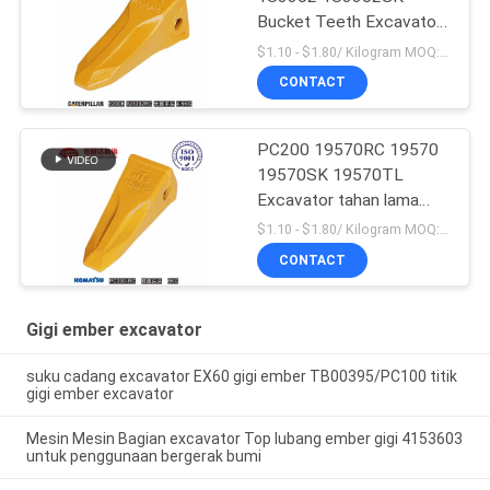
Bucket Teeth Excavator
Produksi massal
$1.10 - $1.80/ Kilogram MOQ:100 Kilogram/Kilograms
CONTACT
PC200 19570RC 19570
19570SK 19570TL
Excavator tahan lama
Bucket Teeth Untuk
$1.10 - $1.80/ Kilogram MOQ:100 Kilogram/Kilogram
Komatsu
CONTACT
Gigi ember excavator
suku cadang excavator EX60 gigi ember TB00395/PC100 titik
gigi ember excavator
Mesin Mesin Bagian excavator Top lubang ember gigi 4153603
untuk penggunaan bergerak bumi