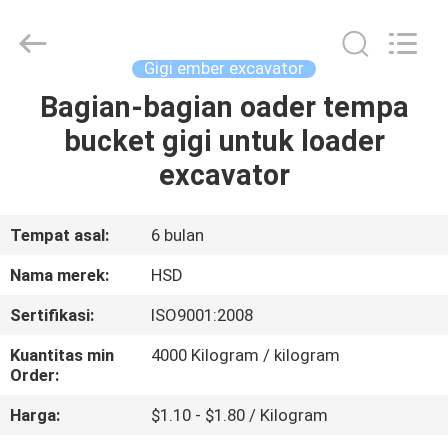
Hengshengda
Machinery
Spare
Parts
Co.,Ltd.
Gigi ember excavator
All
Rights
Bagian-bagian oader tempa
RUMAH
Reserved.
bucket gigi untuk loader
PRODUK
excavator
TENTANG
Tempat asal:
6 bulan
KAMI
Nama merek:
HSD
Sertifikasi:
ISO9001:2008
TUR
Kuantitas min
4000 Kilogram / kilogram
PABRIK
Order:
Harga:
$1.10 - $1.80 / Kilogram
KONTROL