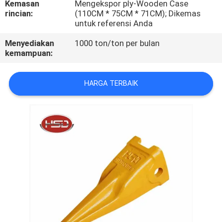
Kemasan
Mengekspor ply-Wooden Case
KUALITAS
rincian:
(110CM * 75CM * 71CM); Dikemas
untuk referensi Anda
HUBUNGI
Menyediakan
1000 ton/ton per bulan
KAMI
kemampuan:
HARGA TERBAIK
PERMINTAAN
PENAWARAN
SITEMAP
PRIVACY
POLICY