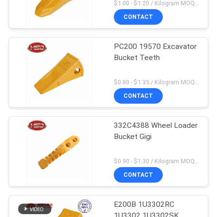
$1.00 - $1.20 / Kilogram MOQ:100 Kilogram / kilogram
CONTACT
PC200 19570 Excavator
Bucket Teeth
$0.80 - $1.35 / Kilogram MOQ:100 Kilogram / kilogram
CONTACT
332C4388 Wheel Loader
Bucket Gigi
$0.90 - $1.30 / Kilogram MOQ:1000 Kilogram / kilogram
CONTACT
E200B 1U3302RC
1U3302 1U3302SK