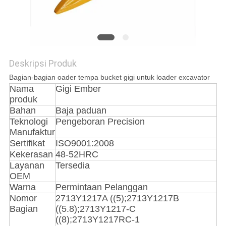
Deskripsi Produk
Bagian-bagian oader tempa bucket gigi untuk loader excavator
Nama
Gigi Ember
produk
Bahan
Baja paduan
Teknologi
Pengeboran Precision
Manufaktur
Sertifikat
ISO9001:2008
Kekerasan
48-52HRC
Layanan
Tersedia
OEM
Warna
Permintaan Pelanggan
Nomor
2713Y1217A ((5);2713Y1217B
Bagian
((5.8);2713Y1217-C
((8);2713Y1217RC-1