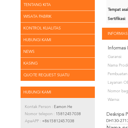
TENTANG KITA
Tempat asal
WISATA PABRIK
Sertifikasi:
KONTROL KUALITAS
INFORMASI
HUBUNGI KAMI
Informasi 
NEWS
Garansi:
KASING
Nama Prod
Pembuatan 
QUOTE REQUEST SUATU
Layanan O
Nomor bag
HUBUNGI KAMI
Warna:
Kontak Person :
Eamon He
Nomor telepon :
15812457038
Deskripsi 
DH130-2713
ApaAPP :
+8615812457038