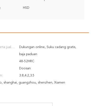
HSD
:
rna jual
Dukungan online, Suku cadang gratis,
iakan:
Insinyur tersedia untuk melayani mesin di luar
baja paduan
negeri
48-52HRC
Doosan
n:
3.8,4.2,3.5
o, shanghai, guangzhou, shenzhen, Xiamen