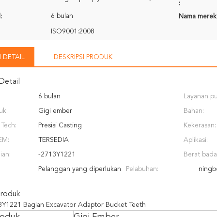
:
6 bulan
:
Nama merek
ISO9001:2008
 DETAIL
DESKRIPSI PRODUK
Detail
6 bulan
Layanan pu
uk:
Gigi ember
yang dised
Bahan:
Tech:
Presisi Casting
Kekerasan:
EM:
TERSEDIA
Aplikasi:
ian:
-2713Y1221
Berat bada
Pelanggan yang diperlukan
Pelabuhan:
ningb
Produk
Y1221 Bagian Excavator Adaptor Bucket Teeth