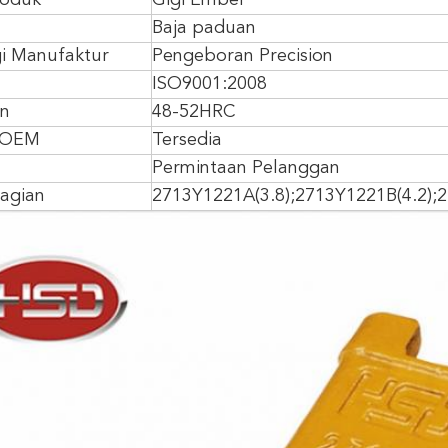
oduk
Gigi Ember
Baja paduan
i Manufaktur
Pengeboran Precision
ISO9001:2008
an
48-52HRC
 OEM
Tersedia
Permintaan Pelanggan
agian
2713Y1221A(3.8);2713Y1221B(4.2);