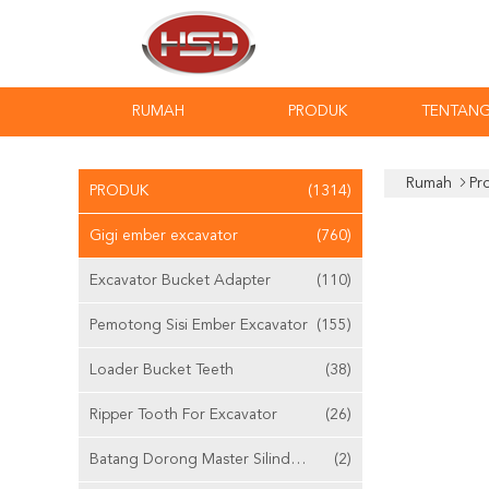
RUMAH
PRODUK
TENTANG
Rumah
Pr
PRODUK
(1314)
Gigi ember excavator
(760)
Excavator Bucket Adapter
(110)
Pemotong Sisi Ember Excavator
(155)
Loader Bucket Teeth
(38)
Ripper Tooth For Excavator
(26)
Batang Dorong Master Silinder Yang Dapat Disesuaikan
(2)