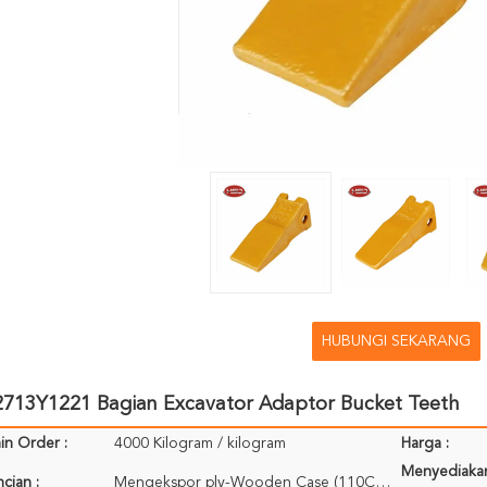
HUBUNGI SEKARANG
713Y1221 Bagian Excavator Adaptor Bucket Teeth
in Order :
4000 Kilogram / kilogram
Harga :
Menyediaka
cian :
Mengekspor ply-Wooden Case (110CM * 75CM * 71CM); Dikemas untuk referensi Anda