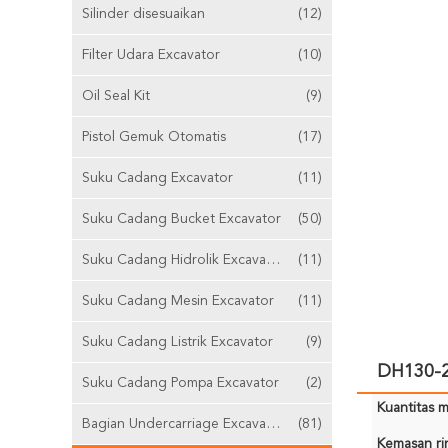
Silinder disesuaikan
(12)
Filter Udara Excavator
(10)
Oil Seal Kit
(9)
Pistol Gemuk Otomatis
(17)
Suku Cadang Excavator
(11)
Suku Cadang Bucket Excavator
(50)
Suku Cadang Hidrolik Excavator
(11)
Suku Cadang Mesin Excavator
(11)
Suku Cadang Listrik Excavator
(9)
DH130-2
Suku Cadang Pompa Excavator
(2)
Kuantitas m
Bagian Undercarriage Excavator
(81)
Kemasan rin