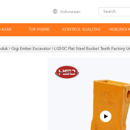
Indonesian
 KAMI
TUR PABRIK
KONTROL KUALITAS
HUBUNGI 
oduk
Gigi Ember Excavator
LG50C Flat Steel Bucket Teeth Factory U