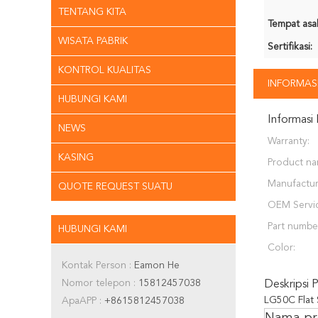
TENTANG KITA
Tempat asal
WISATA PABRIK
Sertifikasi:
KONTROL KUALITAS
INFORMASI
HUBUNGI KAMI
Informasi 
NEWS
Warranty:
KASING
Product na
Manufactur
QUOTE REQUEST SUATU
OEM Servic
Part numbe
HUBUNGI KAMI
Color:
Kontak Person :
Eamon He
Nomor telepon :
15812457038
Deskripsi 
LG50C Flat 
ApaAPP :
+8615812457038