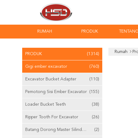
RUMAH
PRODUK
TENTANG
Rumah
Pr
PRODUK
(1314)
Gigi ember excavator
(760)
Excavator Bucket Adapter
(110)
Pemotong Sisi Ember Excavator
(155)
Loader Bucket Teeth
(38)
Ripper Tooth For Excavator
(26)
Batang Dorong Master Silinder Yang Dapat Disesuaikan
(2)