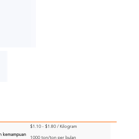
$1.10 - $1.80 / Kilogram
n kemampuan
1000 ton/ton per bulan