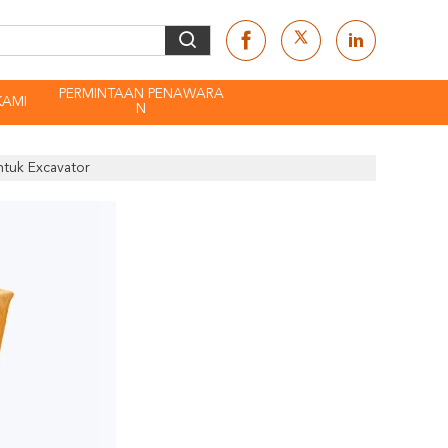
PERMINTAAN PENAWARA
KAMI
N
ntuk Excavator