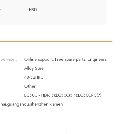
HSD
:
 Service
Online support, Free spare parts, Engineers
available to service machinery overseas
Alloy Steel
48-52HRC
:
Other
LG50C - HD(6.5);LG50C(5.4);LG50CRC(7)
ghai,guangzhou,shenzhen,xiamen