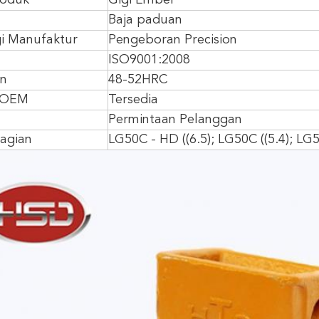
oduk
Gigi Ember
Baja paduan
i Manufaktur
Pengeboran Precision
ISO9001:2008
an
48-52HRC
 OEM
Tersedia
Permintaan Pelanggan
agian
LG50C - HD ((6.5); LG50C ((5.4); LG5