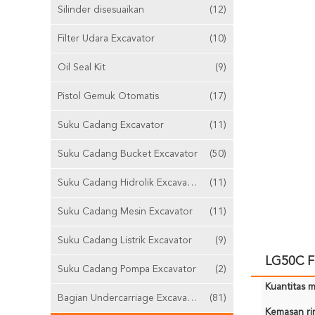
Silinder disesuaikan
(12)
Filter Udara Excavator
(10)
Oil Seal Kit
(9)
Pistol Gemuk Otomatis
(17)
Suku Cadang Excavator
(11)
Suku Cadang Bucket Excavator
(50)
Suku Cadang Hidrolik Excavator
(11)
Suku Cadang Mesin Excavator
(11)
Suku Cadang Listrik Excavator
(9)
LG50C Fl
Suku Cadang Pompa Excavator
(2)
Kuantitas m
Bagian Undercarriage Excavator
(81)
Kemasan rin