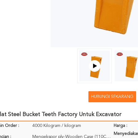
HUBUNGI SEKARANG
at Steel Bucket Teeth Factory Untuk Excavator
in Order :
4000 Kilogram / kilogram
Harga :
Menyediaka
cian :
Mengekspor ply-Wooden Case (110CM * 75CM * 71CM); Dikemas untuk referensi Anda