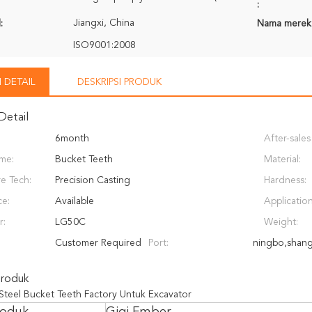
:
Jiangxi, China
:
Nama merek
ISO9001:2008
 DETAIL
DESKRIPSI PRODUK
Detail
6month
After-sales
me:
Bucket Teeth
Provided:
Material:
e Tech:
Precision Casting
Hardness:
e:
Available
Application
r:
LG50C
Weight:
Customer Required
Port:
ningbo,shan
Produk
Steel Bucket Teeth Factory Untuk Excavator