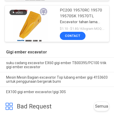
PC200 19570RC 19570
19570SK 19570TL
Excavator tahan lama
Bucket Teeth Untuk
$1.10 - $1.80/ Kilogram MOQ:100 Kilogram/Kilogram
Komatsu
CONTACT
Gigi ember excavator
suku cadang excavator EX60 gigi ember TB00395/PC100 titik
gigi ember excavator
Mesin Mesin Bagian excavator Top lubang ember gigi 4153603
untuk penggunaan bergerak bumi
EX100 gigi ember excavator/gigi 30S
Bad Request
Semua