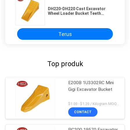
DH220-DH220 Cast Excavator
Wheel Loader Bucket Teeth
Type,Bucket Teeth untuk Wheel
Loader
Terus
Top produk
E200B 1U3302RC Mini
Gigi Excavator Bucket
$1.00 - $1.20 / Kilogram MOQ:100 Kilogram / kilogram
CONTACT
PC200 19570 Excavator