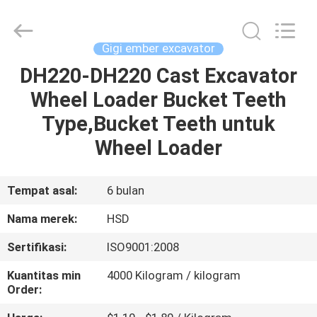
Hengshengda
Machinery
Spare
Parts
Co.,Ltd.
Gigi ember excavator
All
Rights
DH220-DH220 Cast Excavator
RUMAH
Reserved.
Wheel Loader Bucket Teeth
PRODUK
Type,Bucket Teeth untuk
Wheel Loader
TENTANG
KAMI
Tempat asal:
6 bulan
Nama merek:
HSD
TUR
Sertifikasi:
ISO9001:2008
PABRIK
Kuantitas min
4000 Kilogram / kilogram
Order:
KONTROL