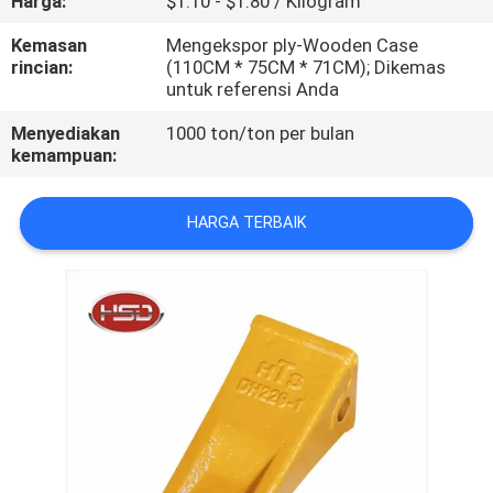
Harga:
$1.10 - $1.80 / Kilogram
KUALITAS
Kemasan
Mengekspor ply-Wooden Case
rincian:
(110CM * 75CM * 71CM); Dikemas
HUBUNGI
untuk referensi Anda
KAMI
Menyediakan
1000 ton/ton per bulan
kemampuan:
PERMINTAAN
HARGA TERBAIK
PENAWARAN
SITEMAP
PRIVACY
POLICY