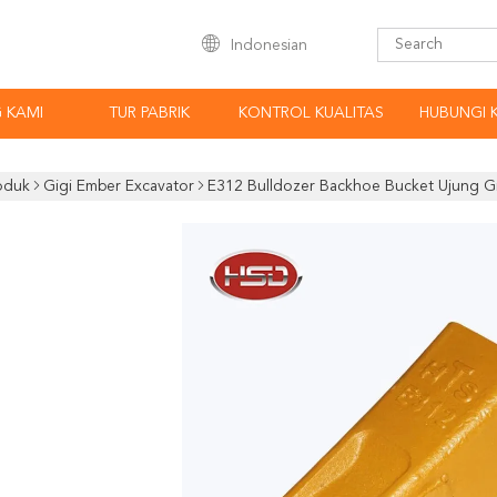
Indonesian
 KAMI
TUR PABRIK
KONTROL KUALITAS
HUBUNGI 
oduk
Gigi Ember Excavator
E312 Bulldozer Backhoe Bucket Ujung Gig