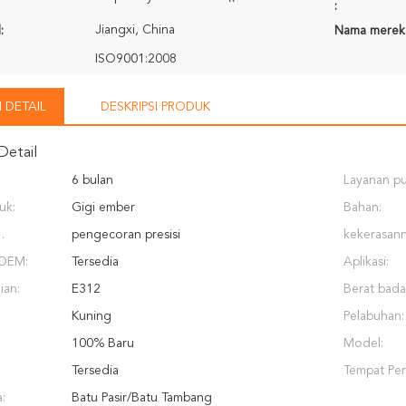
:
Jiangxi, China
:
Nama merek
ISO9001:2008
 DETAIL
DESKRIPSI PRODUK
Detail
6 bulan
Layanan pu
uk:
Gigi ember
disediakan
Bahan:
pengecoran presisi
kekerasann
:
OEM:
Tersedia
Aplikasi:
ian:
E312
Berat bada
Kuning
Pelabuhan:
100% Baru
Model:
Tersedia
Tempat Pen
a:
Batu Pasir/Batu Tambang