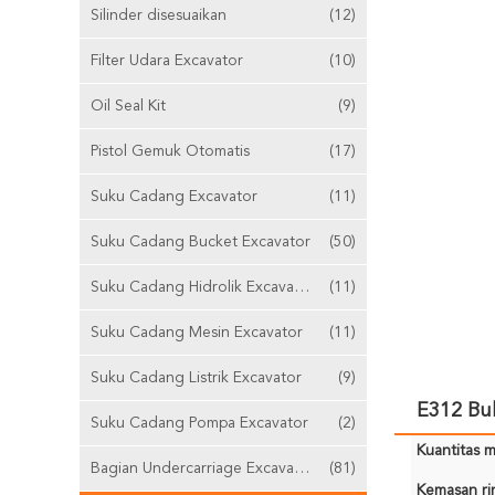
Silinder disesuaikan
(12)
Filter Udara Excavator
(10)
Oil Seal Kit
(9)
Pistol Gemuk Otomatis
(17)
Suku Cadang Excavator
(11)
Suku Cadang Bucket Excavator
(50)
Suku Cadang Hidrolik Excavator
(11)
Suku Cadang Mesin Excavator
(11)
Suku Cadang Listrik Excavator
(9)
E312 Bul
Suku Cadang Pompa Excavator
(2)
Kuantitas m
Bagian Undercarriage Excavator
(81)
Kemasan rin