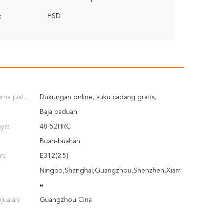
HSD
:
rna jual
Dukungan online, suku cadang gratis,
:
Insinyur tersedia untuk melayani mesin di luar
Baja paduan
ya:
negeri
48-52HRC
Buah-buahan
n:
E312(2.5)
Ningbo,Shanghai,Guangzhou,Shenzhen,Xiam
en
e
jualan:
Guangzhou Cina