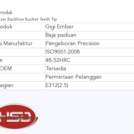
Produk
zer Backhoe Bucket Teeth Tip
oduk
Gigi Ember
Baja paduan
i Manufaktur
Pengeboran Precision
ISO9001:2008
an
48-52HRC
 OEM
Tersedia
Permintaan Pelanggan
agian
E312(2.5)