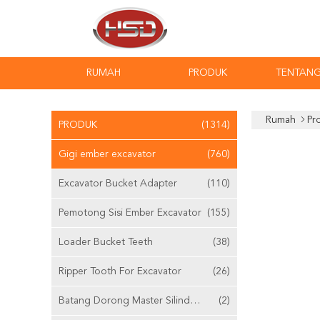
RUMAH
PRODUK
TENTANG
Rumah
Pr
PRODUK
(1314)
Gigi ember excavator
(760)
Excavator Bucket Adapter
(110)
Pemotong Sisi Ember Excavator
(155)
Loader Bucket Teeth
(38)
Ripper Tooth For Excavator
(26)
Batang Dorong Master Silinder Yang Dapat Disesuaikan
(2)