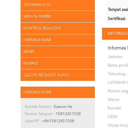
TENTANG KITA
Tempat asal
WISATA PABRIK
Sertifikasi:
KONTROL KUALITAS
INFORMASI
HUBUNGI KAMI
Informasi 
NEWS
Jaminan:
KASING
Nama prod
Teknologi
QUOTE REQUEST SUATU
Manufaktur
LAYANAN 
Nomor bag
HUBUNGI KAMI
Warna:
Kontak Person :
Eamon He
Kondisi:
Nomor telepon :
15812457038
OEM:
ApaAPP :
+8615812457038
Situasi kerj