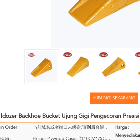
HUBUNGI SEKARANG
ldozer Backhoe Bucket Ujung Gigi Pengecoran Presisi
in Order :
当前域名或者端口未绑定,请到后台绑定，该消息可以在后台自定义！
Harga :
Menyediaka
cian :
Ekspor Plywood Cases ((110CM*75CM*71CM); Dikemas untuk referensi Anda