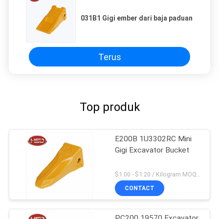
031B1 Gigi ember dari baja paduan
Terus
Top produk
E200B 1U3302RC Mini
Gigi Excavator Bucket
$1.00 - $1.20 / Kilogram MOQ:100 Kilogram / kilogram
CONTACT
PC200 19570 Excavator