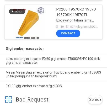
PC200 19570RC 19570
19570SK 19570TL
Excavator tahan lama
Bucket Teeth Untuk
$1.10 - $1.80/ Kilogram MOQ:100 Kilogram/Kilogram
Komatsu
CONTACT
Gigi ember excavator
suku cadang excavator EX60 gigi ember TB00395/PC100 titik
gigi ember excavator
Mesin Mesin Bagian excavator Top lubang ember gigi 4153603
untuk penggunaan bergerak bumi
EX100 gigi ember excavator/gigi 30S
Bad Request
Semua