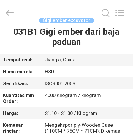
Hengshengda
Machinery
Spare
Parts
Co.,Ltd.
Gigi ember excavator
All
Rights
031B1 Gigi ember dari baja
RUMAH
Reserved.
paduan
PRODUK
Tempat asal:
Jiangxi, China
TENTANG
Nama merek:
HSD
KAMI
Sertifikasi:
ISO9001:2008
Kuantitas min
4000 Kilogram / kilogram
TUR
Order:
PABRIK
Harga:
$1.10 - $1.80 / Kilogram
Kemasan
Mengekspor ply-Wooden Case
KONTROL
rincian:
(110CM * 75CM * 71CM); Dikemas