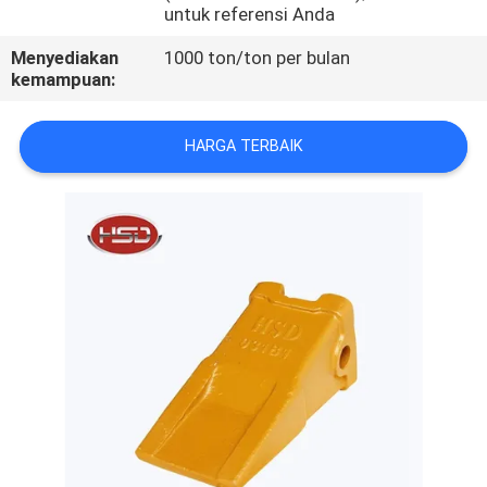
KUALITAS
untuk referensi Anda
Menyediakan
1000 ton/ton per bulan
HUBUNGI
kemampuan:
KAMI
HARGA TERBAIK
PERMINTAAN
PENAWARAN
SITEMAP
PRIVACY
POLICY