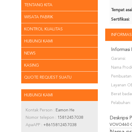
TENTANG KITA
Tempat asal
WISATA PABRIK
Sertifikasi:
KONTROL KUALITAS
INFORMASI
HUBUNGI KAMI
Informasi 
NEWS
Garansi:
KASING
Nama Prod
Pembuatan 
QUOTE REQUEST SUATU
Layanan O
Berat bada
HUBUNGI KAMI
Pelabuhan:
Kontak Person :
Eamon He
Nomor telepon :
15812457038
Deskripsi 
VOVO460 Gi
ApaAPP :
+8615812457038