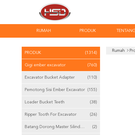
RUMAH
PRODUK
TENTANG
Rumah
Pr
PRODUK
(1314)
Gigi ember excavator
(760)
Excavator Bucket Adapter
(110)
Pemotong Sisi Ember Excavator
(155)
Loader Bucket Teeth
(38)
Ripper Tooth For Excavator
(26)
Batang Dorong Master Silinder Yang Dapat Disesuaikan
(2)