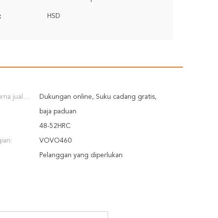
HSD
:
rna jual
Dukungan online, Suku cadang gratis,
iakan:
Insinyur tersedia untuk melayani mesin di luar
baja paduan
negeri
48-52HRC
ian:
VOVO460
Pelanggan yang diperlukan