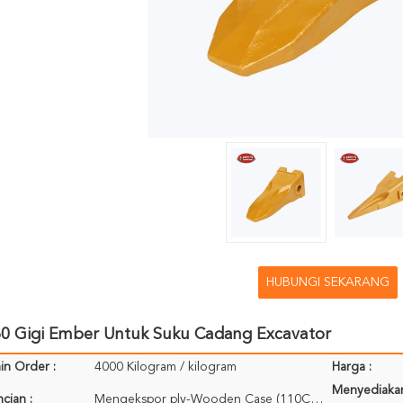
HUBUNGI SEKARANG
 Gigi Ember Untuk Suku Cadang Excavator
in Order :
4000 Kilogram / kilogram
Harga :
Menyediaka
cian :
Mengekspor ply-Wooden Case (110CM * 75CM * 71CM); Dikemas untuk referensi Anda