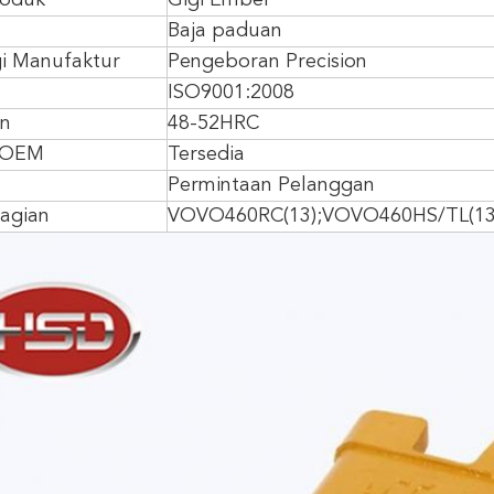
oduk
Gigi Ember
Baja paduan
i Manufaktur
Pengeboran Precision
ISO9001:2008
an
48-52HRC
 OEM
Tersedia
Permintaan Pelanggan
agian
VOVO460RC(13);VOVO460HS/TL(13