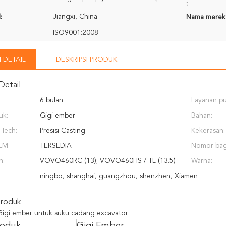
:
Jiangxi, China
:
Nama merek
ISO9001:2008
 DETAIL
DESKRIPSI PRODUK
Detail
6 bulan
Layanan pu
uk:
Gigi ember
yang dised
Bahan:
Tech:
Presisi Casting
Kekerasan:
EM:
TERSEDIA
Nomor bag
n:
VOVO460RC (13); VOVO460HS / TL (13.5)
Warna:
ningbo, shanghai, guangzhou, shenzhen, Xiamen
Produk
gi ember untuk suku cadang excavator