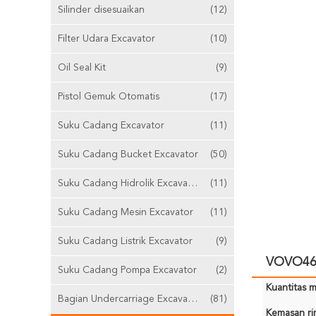
Silinder disesuaikan
(12)
Filter Udara Excavator
(10)
Oil Seal Kit
(9)
Pistol Gemuk Otomatis
(17)
Suku Cadang Excavator
(11)
Suku Cadang Bucket Excavator
(50)
Suku Cadang Hidrolik Excavator
(11)
Suku Cadang Mesin Excavator
(11)
Suku Cadang Listrik Excavator
(9)
VOVO460
Suku Cadang Pompa Excavator
(2)
Kuantitas m
Bagian Undercarriage Excavator
(81)
Kemasan rin