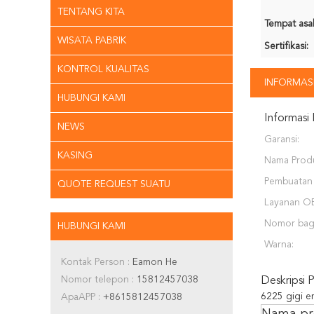
TENTANG KITA
Tempat asal
WISATA PABRIK
Sertifikasi:
KONTROL KUALITAS
INFORMASI
HUBUNGI KAMI
Informasi 
NEWS
Garansi:
KASING
Nama Prod
Pembuatan 
QUOTE REQUEST SUATU
Layanan O
Nomor bag
HUBUNGI KAMI
Warna:
Kontak Person :
Eamon He
Nomor telepon :
15812457038
Deskripsi 
6225 gigi 
ApaAPP :
+8615812457038