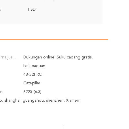
HSD
:
rna jual
Dukungan online, Suku cadang gratis,
iakan:
Insinyur tersedia untuk melayani mesin di luar
baja paduan
negeri
48-52HRC
Catepillar
n:
6225 (6.3)
o, shanghai, guangzhou, shenzhen, Xiamen