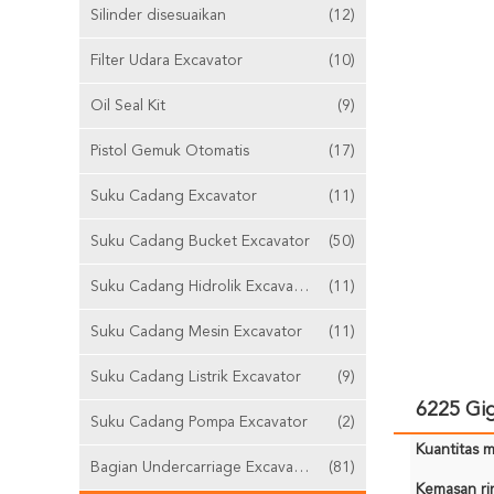
Silinder disesuaikan
(12)
Filter Udara Excavator
(10)
Oil Seal Kit
(9)
Pistol Gemuk Otomatis
(17)
Suku Cadang Excavator
(11)
Suku Cadang Bucket Excavator
(50)
Suku Cadang Hidrolik Excavator
(11)
Suku Cadang Mesin Excavator
(11)
Suku Cadang Listrik Excavator
(9)
6225 Gi
Suku Cadang Pompa Excavator
(2)
Kuantitas m
Bagian Undercarriage Excavator
(81)
Kemasan rin