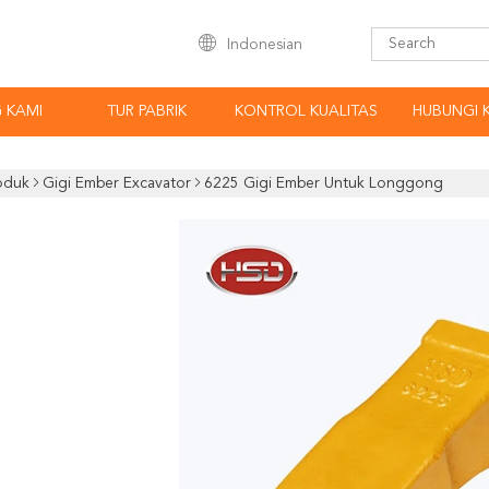
Indonesian
 KAMI
TUR PABRIK
KONTROL KUALITAS
HUBUNGI 
oduk
Gigi Ember Excavator
6225 Gigi Ember Untuk Longgong