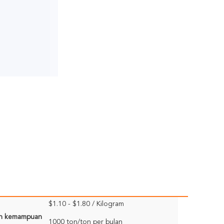
$1.10 - $1.80 / Kilogram
n kemampuan
1000 ton/ton per bulan