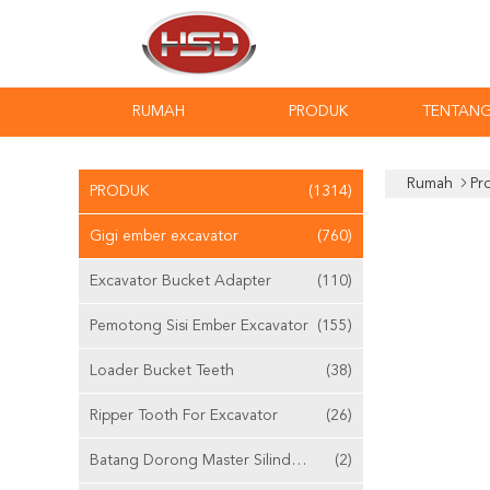
RUMAH
PRODUK
TENTANG
Rumah
Pr
PRODUK
(1314)
Gigi ember excavator
(760)
Excavator Bucket Adapter
(110)
Pemotong Sisi Ember Excavator
(155)
Loader Bucket Teeth
(38)
Ripper Tooth For Excavator
(26)
Batang Dorong Master Silinder Yang Dapat Disesuaikan
(2)