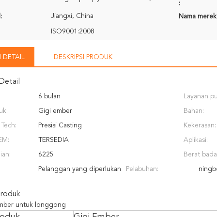
:
Jiangxi, China
:
Nama merek
ISO9001:2008
 DETAIL
DESKRIPSI PRODUK
Detail
6 bulan
Layanan pu
uk:
Gigi ember
yang dised
Bahan:
Tech:
Presisi Casting
Kekerasan:
EM:
TERSEDIA
Aplikasi:
ian:
6225
Berat bada
Pelanggan yang diperlukan
Pelabuhan:
ningb
Produk
ember untuk longgong