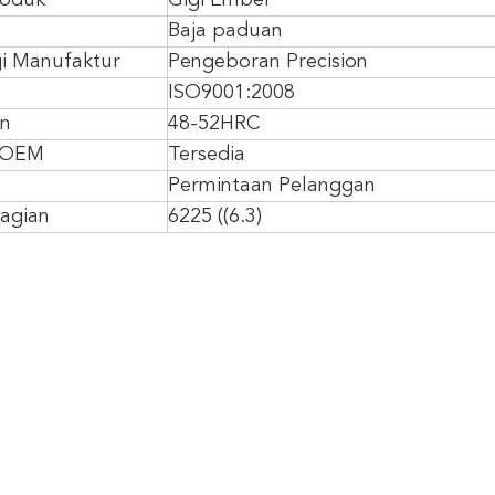
oduk
Gigi Ember
Baja paduan
i Manufaktur
Pengeboran Precision
ISO9001:2008
an
48-52HRC
 OEM
Tersedia
Permintaan Pelanggan
agian
6225 ((6.3)