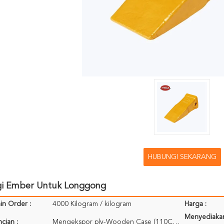
HUBUNGI SEKARANG
gi Ember Untuk Longgong
in Order :
4000 Kilogram / kilogram
Harga :
Menyediaka
cian :
Mengekspor ply-Wooden Case (110CM * 75CM * 71CM); Dikemas untuk referensi Anda