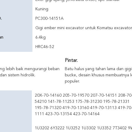
Kuning
.
PC300-14151A
Gigi ember mini excavator untuk Komatsu excavato
an
6.4kg
HRC46-52
Pintar.
ang lebih baik mengurangi beban
Batu halus yang tahan lama dan gigi
an sistem hidrolik.
bucke, desain khusus membuatnya l
populer.
20X-70-14160 205-70-19570 207-70-14151 208-70
54210 141-78-11253 175-78-31230 195-78-21331
195-78-71320 419-70-13160 419-70-13113 419-70
1111 423-70-13154 423-70-14164
1U3202 6Y3222 1U3252 1U3302 1U3352 7T3402 9