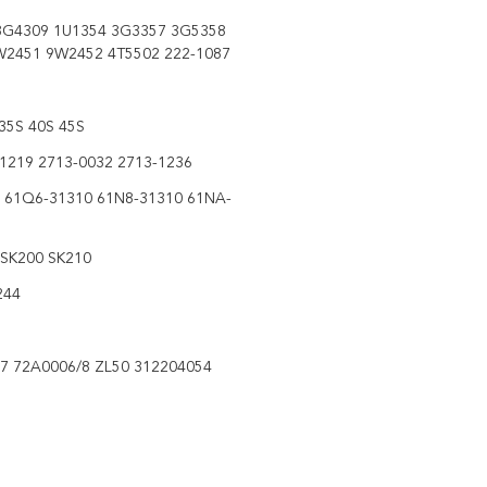
3G4309 1U1354 3G3357 3G5358
W2451 9W2452 4T5502 222-1087
35S 40S 45S
-1219 2713-0032 2713-1236
 61Q6-31310 61N8-31310 61NA-
SK200 SK210
244
7 72A0006/8 ZL50 312204054