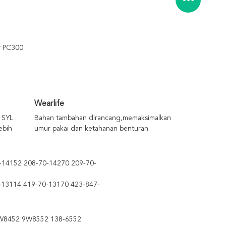
r PC300
Wearlife
 SYL
Bahan tambahan dirancang,memaksimalkan
ebih
umur pakai dan ketahanan benturan.
-14152 208-70-14270 209-70-
-13114 419-70-13170 423-847-
W8452 9W8552 138-6552