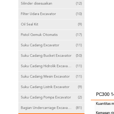
Silinder disesuaikan
(12)
Filter Udara Excavator
(10)
Oil Seal Kit
(9)
Pistol Gemuk Otomatis
(17)
Suku Cadang Excavator
(11)
Suku Cadang Bucket Excavator
(50)
Suku Cadang Hidrolik Excavator
(11)
Suku Cadang Mesin Excavator
(11)
Suku Cadang Listrik Excavator
(9)
PC300 1
Suku Cadang Pompa Excavator
(2)
Kuantitas m
Bagian Undercarriage Excavator
(81)
Kemasan rin