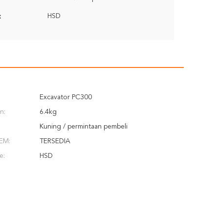
HSD
:
Excavator PC300
n:
6.4kg
Kuning / permintaan pembeli
EM:
TERSEDIA
e:
HSD