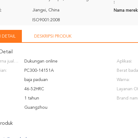
:
Jiangxi, China
:
Nama merek
ISO9001:2008
 DETAIL
DESKRIPSI PRODUK
Detail
na jual
Dukungan online
Aplikasi:
iakan:
ian:
PC300-14151A
Berat bada
baja paduan
Warna:
46-52HRC
Layanan O
1 tahun
Brand nam
Guangzhou
Produk