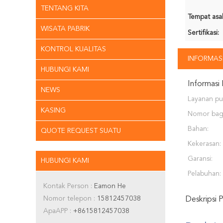
TENTANG KITA
Tempat asal
WISATA PABRIK
Sertifikasi:
KONTROL KUALITAS
INFORMASI
HUBUNGI KAMI
Informasi 
NEWS
Layanan pur
KASING
yang dised
Nomor bag
Bahan:
QUOTE REQUEST SUATU
Kekerasan:
Garansi:
HUBUNGI KAMI
Pelabuhan:
Kontak Person :
Eamon He
Nomor telepon :
15812457038
Deskripsi 
ApaAPP :
+8615812457038