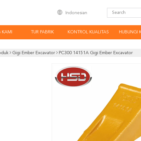
Indonesian
 KAMI
TUR PABRIK
KONTROL KUALITAS
HUBUNGI 
oduk
Gigi Ember Excavator
PC300 14151A Gigi Ember Excavator