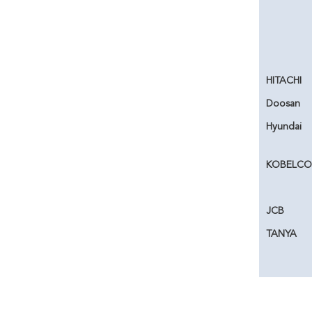
HITACHI
Doosan
Hyundai
KOBELCO
JCB
TANYA