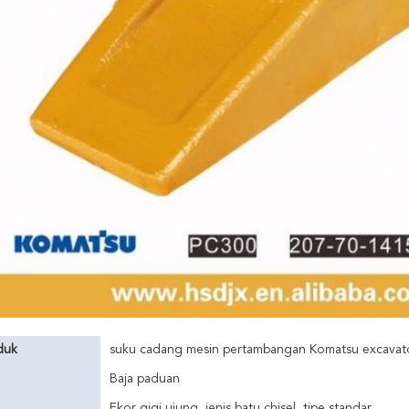
duk
suku cadang mesin pertambangan Komatsu excavato
Baja paduan
Ekor gigi ujung, jenis batu chisel, tipe standar