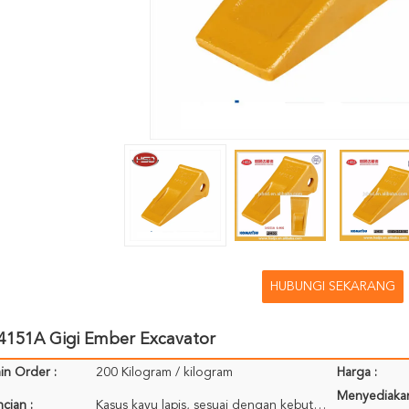
HUBUNGI SEKARANG
4151A Gigi Ember Excavator
in Order :
200 Kilogram / kilogram
Harga :
Menyediaka
cian :
Kasus kayu lapis, sesuai dengan kebutuhan pelanggan.