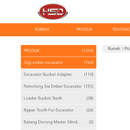
RUMAH
PRODUK
TENTANG
Rumah
Pr
PRODUK
(1314)
Gigi ember excavator
(760)
Excavator Bucket Adapter
(110)
Pemotong Sisi Ember Excavator
(155)
Loader Bucket Teeth
(38)
Ripper Tooth For Excavator
(26)
Batang Dorong Master Silinder Yang Dapat Disesuaikan
(2)