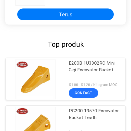
209-70-54210TL-2
Terus
Top produk
E200B 1U3302RC Mini
Gigi Excavator Bucket
$1.00 - $1.20 / Kilogram MOQ:100 Kilogram / kilogram
CONTACT
PC200 19570 Excavator
Bucket Teeth