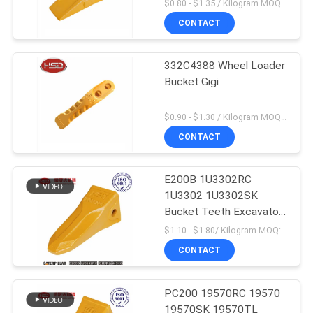
$0.80 - $1.35 / Kilogram MOQ:100 Kilogram / kilogram
CONTACT
332C4388 Wheel Loader
Bucket Gigi
$0.90 - $1.30 / Kilogram MOQ:1000 Kilogram / kilogram
CONTACT
E200B 1U3302RC
1U3302 1U3302SK
Bucket Teeth Excavator
Produksi massal
$1.10 - $1.80/ Kilogram MOQ:100 Kilogram/Kilograms
CONTACT
PC200 19570RC 19570
19570SK 19570TL