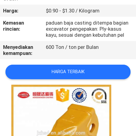
KUALITAS
Harga:
$0.90 - $1.30 / Kilogram
HUBUNGI
Kemasan
paduan baja casting ditempa bagian
rincian:
excavator pengepakan: Ply-kasus
KAMI
kayu, sesuai dengan kebutuhan pel
Menyediakan
600 Ton / ton per Bulan
PERMINTAAN
kemampuan:
PENAWARAN
HARGA TERBAIK
SITEMAP
PRIVACY
POLICY