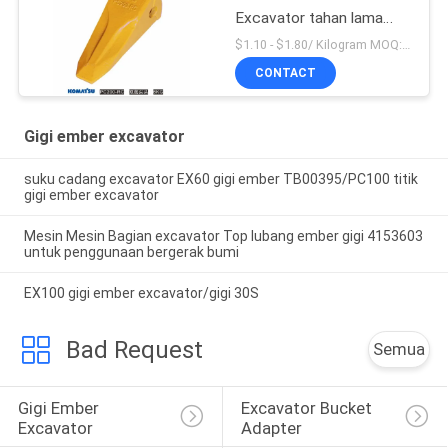
Excavator tahan lama
Bucket Teeth Untuk
$1.10 - $1.80/ Kilogram MOQ:100 Kilogram/Kilogram
Komatsu
CONTACT
Gigi ember excavator
suku cadang excavator EX60 gigi ember TB00395/PC100 titik
gigi ember excavator
Mesin Mesin Bagian excavator Top lubang ember gigi 4153603
untuk penggunaan bergerak bumi
EX100 gigi ember excavator/gigi 30S
Bad Request
Semua
Gigi Ember 
Excavator Bucket 
Excavator
Adapter