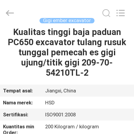
Hengshengda
Machinery
Spare
Parts
Co.,Ltd.
Gigi ember excavator
All
Rights
Kualitas tinggi baja paduan
RUMAH
Reserved.
PC650 excavator tulang rusuk
PRODUK
tunggal pemecah es gigi
ujung/titik gigi 209-70-
TENTANG
54210TL-2
KAMI
Tempat asal:
Jiangxi, China
TUR
Nama merek:
HSD
PABRIK
Sertifikasi:
ISO9001:2008
KONTROL
Kuantitas min
200 Kilogram / kilogram
Order: