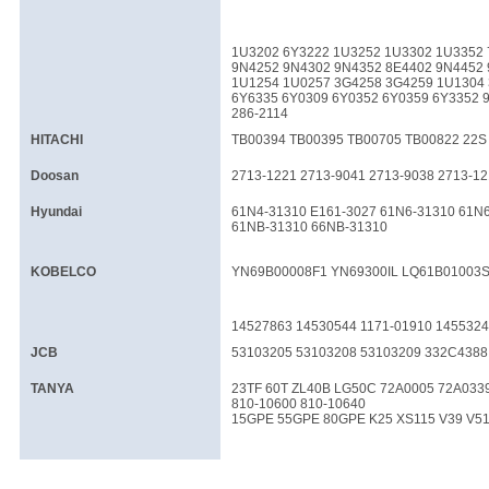
1U3202 6Y3222 1U3252 1U3302 1U3352 
9N4252 9N4302 9N4352 8E4402 9N4452
1U1254 1U0257 3G4258 3G4259 1U1304
6Y6335 6Y0309 6Y0352 6Y0359 6Y3352 
286-2114
HITACHI
TB00394 TB00395 TB00705 TB00822 22S 
Doosan
2713-1221 2713-9041 2713-9038 2713-12
Hyundai
61N4-31310 E161-3027 61N6-31310 61N
61NB-31310 66NB-31310
KOBELCO
YN69B00008F1 YN69300IL LQ61B01003S
14527863 14530544 1171-01910 145532
JCB
53103205 53103208 53103209 332C4388
TANYA
23TF 60T ZL40B LG50C 72A0005 72A0339
810-10600 810-10640
15GPE 55GPE 80GPE K25 XS115 V39 V51