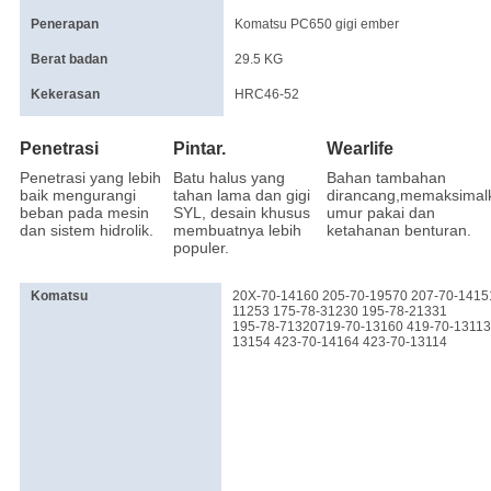
Penerapan
Komatsu PC650 gigi ember
Berat badan
29.5 KG
Kekerasan
HRC46-52
Penetrasi
Pintar.
Wearlife
Penetrasi yang lebih
Batu halus yang
Bahan tambahan
baik mengurangi
tahan lama dan gigi
dirancang,memaksimal
beban pada mesin
SYL, desain khusus
umur pakai dan
dan sistem hidrolik.
membuatnya lebih
ketahanan benturan.
populer.
Komatsu
20X-70-14160 205-70-19570 207-70-1415
11253 175-78-31230 195-78-21331
195-78-71320719-70-13160 419-70-13113 
13154 423-70-14164 423-70-13114