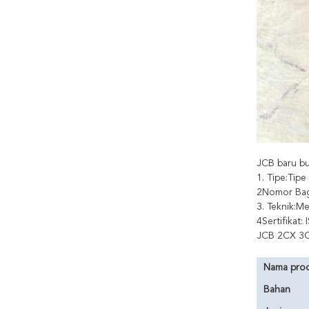
JCB baru b
1. Tipe:Tip
2Nomor Bag
3. Teknik:Me
4Sertifikat
JCB 2CX 3C
Nama pro
Bahan