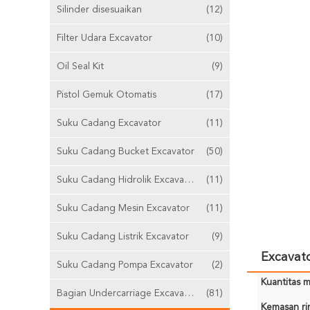
Silinder disesuaikan
(12)
Filter Udara Excavator
(10)
Oil Seal Kit
(9)
Pistol Gemuk Otomatis
(17)
Suku Cadang Excavator
(11)
Suku Cadang Bucket Excavator
(50)
Suku Cadang Hidrolik Excavator
(11)
Suku Cadang Mesin Excavator
(11)
Suku Cadang Listrik Excavator
(9)
Excavat
Suku Cadang Pompa Excavator
(2)
Kuantitas m
Bagian Undercarriage Excavator
(81)
Kemasan rin