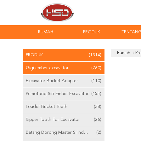
RUMAH
PRODUK
TENTANG
Rumah
Pr
PRODUK
(1314)
Gigi ember excavator
(760)
Excavator Bucket Adapter
(110)
Pemotong Sisi Ember Excavator
(155)
Loader Bucket Teeth
(38)
Ripper Tooth For Excavator
(26)
Batang Dorong Master Silinder Yang Dapat Disesuaikan
(2)