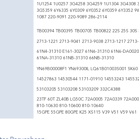
1U1254 1U0257 3G4258 3G4259 1U1304 3G4308 
3G5359 6Y6335 6Y0309 6Y0352 6Y0359 6Y3352 9
1087 220-9091 220-9089 286-2114
TB00394 TB00395 TB00705 TB00822 22S 25S 30S 
2713-1221 2713-9041 2713-9038 2713-1217 2713
61N4-31310 E161-3027 61N6-31310 61N6-DA0020
61NA-31310 61NB-31310 66NB-31310
YN69B00008F1 YN69300IL LQ61B01003S001 SK60 
14527863 14530544 1171-01910 14553243 14553
53103205 53103208 53103209 332C4388
23TF 60T ZL40B LG50C 72A0005 72A0339 72A000
810-10630 810-10600 810-10640
15GPE 55GPE 80GPE K25 XS115 V39 V51 V59 V61