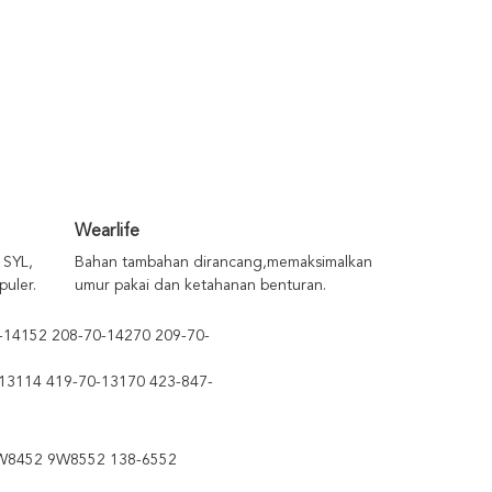
Wearlife
 SYL,
Bahan tambahan dirancang,memaksimalkan
uler.
umur pakai dan ketahanan benturan.
-14152 208-70-14270 209-70-
13114 419-70-13170 423-847-
W8452 9W8552 138-6552