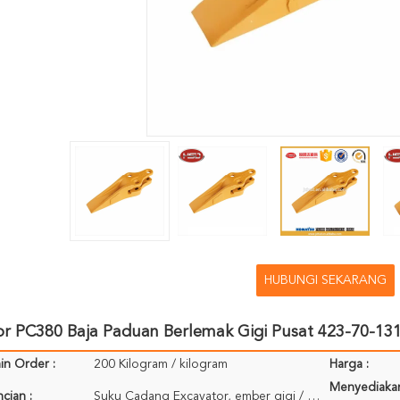
HUBUNGI SEKARANG
or PC380 Baja Paduan Berlemak Gigi Pusat 423-70-13
in Order :
200 Kilogram / kilogram
Harga :
Menyediaka
cian :
Suku Cadang Excavator, ember gigi / titik pengemasan gigi: Ply-wooden case (110 * 71 * 76CM), sesuai