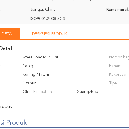
:
Jiangxi, China
:
Nama merek
ISO9001:2008 SGS
 DETAIL
DESKRIPSI PRODUK
Detail
wheel loader PC380
Nomor bag
n:
16 kg
Bahan:
Kuning / hitam
Kekerasan:
1 tahun
Tipe:
Oke
Pelabuhan:
Guangzhou
Produk
si Produk