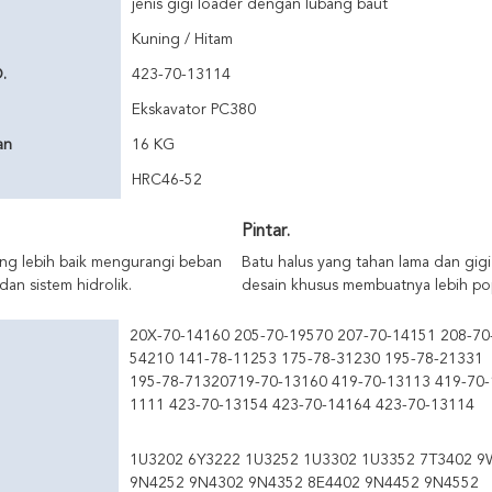
jenis gigi loader dengan lubang baut
Kuning / Hitam
.
423-70-13114
Ekskavator PC380
an
16 KG
HRC46-52
Pintar.
ang lebih baik mengurangi beban
Batu halus yang tahan lama dan gigi
an sistem hidrolik.
desain khusus membuatnya lebih pop
20X-70-14160 205-70-19570 207-70-14151 208-70
54210 141-78-11253 175-78-31230 195-78-21331
195-78-71320719-70-13160 419-70-13113 419-70-
1111 423-70-13154 423-70-14164 423-70-13114
1U3202 6Y3222 1U3252 1U3302 1U3352 7T3402 9
9N4252 9N4302 9N4352 8E4402 9N4452 9N4552