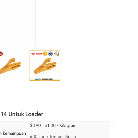
114 Untuk Loader
$0.90 - $1.30 / Kilogram
n kemampuan
600 Ton / ton per Bulan