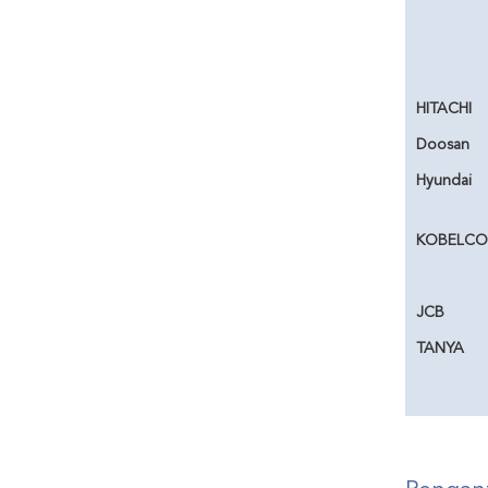
HITACHI
Doosan
Hyundai
KOBELCO
JCB
TANYA