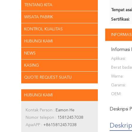
TENTANG KITA
Tempat asal
WISATA PABRIK
Sertifikasi:
KONTROL KUALITAS
INFORMASI
HUBUNGI KAMI
Informasi 
NEWS
Aplikasi:
KASING
Berat bada
Warna:
QUOTE REQUEST SUATU
Garansi:
OEM:
HUBUNGI KAMI
Deskripsi 
Kontak Person :
Eamon He
Nomor telepon :
15812457038
Deskrip
ApaAPP :
+8615812457038