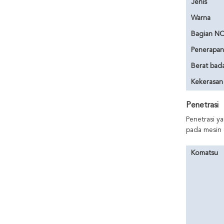
Jenis
Warna
Bagian NO
Penerapan
Berat bad
Kekerasan
Penetrasi
Penetrasi y
pada mesin d
Komatsu