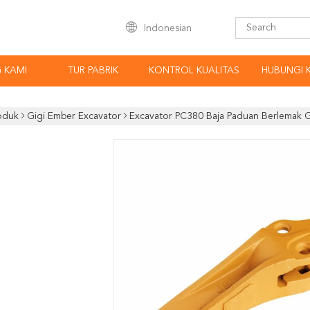
Indonesian
 KAMI
TUR PABRIK
KONTROL KUALITAS
HUBUNGI 
oduk
Gigi Ember Excavator
Excavator PC380 Baja Paduan Berlemak G