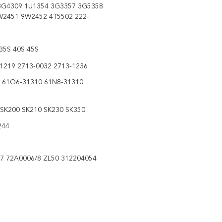
3G4309 1U1354 3G3357 3G5358
W2451 9W2452 4T5502 222-
35S 40S 45S
-1219 2713-0032 2713-1236
 61Q6-31310 61N8-31310
SK200 SK210 SK230 SK350
244
7 72A0006/8 ZL50 312204054