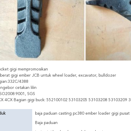
ucket gigi mempromosikan
e berat gigi ember JCB untuk wheel loader, excavator, bulldozer
ian:332C/4388
ngebor cetakan lilin
: ISO2008:9001, SGS
X 4CX Bagian gigi buck: 552100102 53103205 53103208 53103209
duk
baja paduan casting pc380 ember loader gigi pusat
Baja paduan