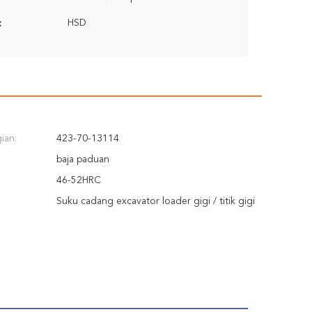
HSD
:
ian:
423-70-13114
baja paduan
46-52HRC
Suku cadang excavator loader gigi / titik gigi