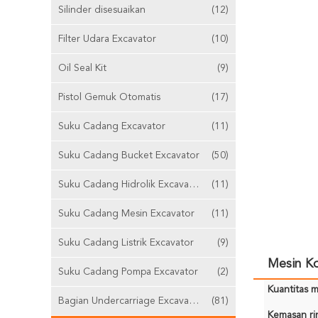
Silinder disesuaikan
(12)
Filter Udara Excavator
(10)
Oil Seal Kit
(9)
Pistol Gemuk Otomatis
(17)
Suku Cadang Excavator
(11)
Suku Cadang Bucket Excavator
(50)
Suku Cadang Hidrolik Excavator
(11)
Suku Cadang Mesin Excavator
(11)
Suku Cadang Listrik Excavator
(9)
Mesin Ko
Suku Cadang Pompa Excavator
(2)
Kuantitas m
Bagian Undercarriage Excavator
(81)
Kemasan rin