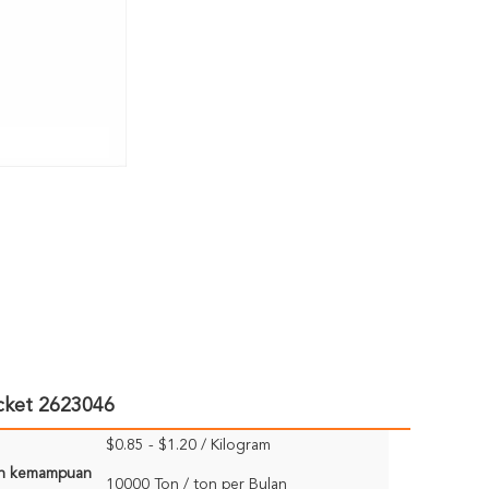
cket 2623046
$0.85 - $1.20 / Kilogram
n kemampuan
10000 Ton / ton per Bulan