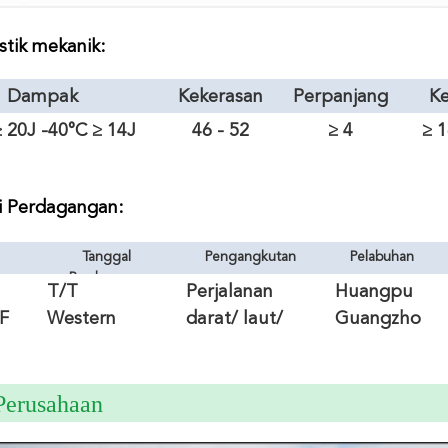
stik mekanik:
Dampak
Kekerasan
Perpanjang
K
an
 20J -40°C ≥ 14J
46 - 52
≥ 4
≥ 
i Perdagangan:
Tanggal
Pengangkutan
Pelabuhan
gan
Pembayaran
T/T
Perjalanan
Huangpu
F
Western
darat/ laut/
Guangzho
Union
udara/ DHL/
u
FedEx
 Perusahaan