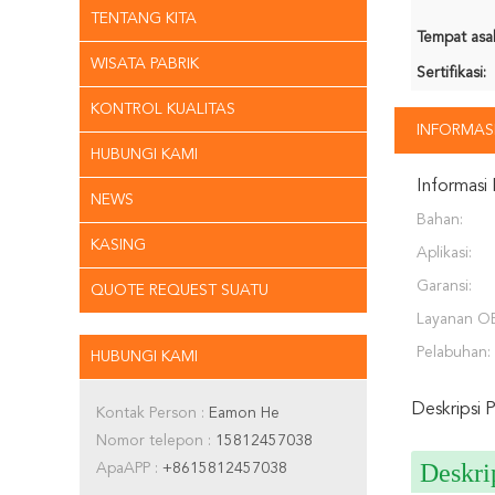
TENTANG KITA
Tempat asal
WISATA PABRIK
Sertifikasi:
KONTROL KUALITAS
INFORMASI
HUBUNGI KAMI
Informasi 
NEWS
Bahan:
KASING
Aplikasi:
Garansi:
QUOTE REQUEST SUATU
Layanan O
Pelabuhan:
HUBUNGI KAMI
Deskripsi 
Kontak Person :
Eamon He
Nomor telepon :
15812457038
Deskri
ApaAPP :
+8615812457038