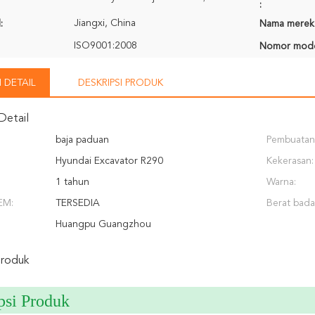
:
Jiangxi, China
:
Nama merek
ISO9001:2008
Nomor mode
 DETAIL
DESKRIPSI PRODUK
Detail
baja paduan
Pembuatan
Hyundai Excavator R290
Kekerasan:
1 tahun
Warna:
EM:
TERSEDIA
Berat bada
Huangpu Guangzhou
Produk
psi Produk