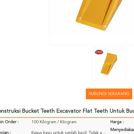
HUBUNGI SEKARANG
nstruksi Bucket Teeth Excavator Flat Teeth Untuk Bu
in Order :
100 Kilogram / Kilogram
Harga :
Menyediaka
cian :
Kasus kayu untuk jumlah kecil; Tidak ada kemasan untuk wadah; Dikemas untuk referensi Anda