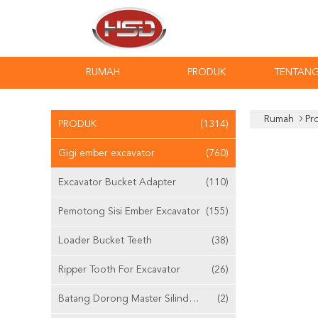
RUMAH
PRODUK
TENTANG
Rumah
Pr
PRODUK
(1314)
Gigi ember excavator
(760)
Excavator Bucket Adapter
(110)
Pemotong Sisi Ember Excavator
(155)
Loader Bucket Teeth
(38)
Ripper Tooth For Excavator
(26)
Batang Dorong Master Silinder Yang Dapat Disesuaikan
(2)