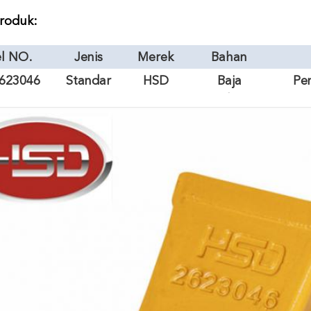
produk:
l NO.
Jenis
Merek
Bahan
623046
Standar
HSD
Baja
Pe
paduan
P