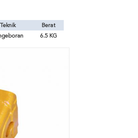
Teknik
Berat
badan
ngeboran
6.5 KG
recision