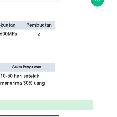
ekuatan
Pembuatan
tarik
1600MPa
≥
950n/mm2
Waktu Pengiriman
10-50 hari setelah
menerima 30% uang
muka