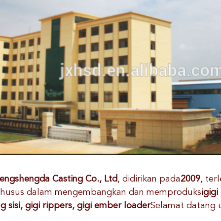
Hengshengda Casting Co., Ltd
, didirikan pada
2009
, ter
, khusus dalam mengembangkan dan memproduksi
gigi
sisi, gigi rippers, gigi ember loader
Selamat datang 