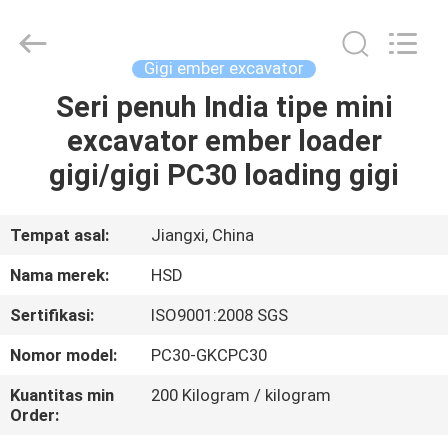
Hengshengda
Machinery
Spare
Parts
Co.,Ltd.
Gigi ember excavator
All
Rights
Seri penuh India tipe mini
RUMAH
Reserved.
excavator ember loader
PRODUK
gigi/gigi PC30 loading gigi
TENTANG
Tempat asal:
Jiangxi, China
KAMI
Nama merek:
HSD
Sertifikasi:
ISO9001:2008 SGS
TUR
Nomor model:
PC30-GKCPC30
PABRIK
Kuantitas min
200 Kilogram / kilogram
Order:
KONTROL