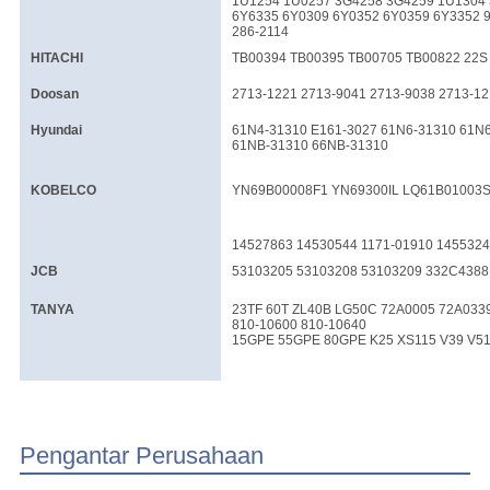
1U1254 1U0257 3G4258 3G4259 1U1304
6Y6335 6Y0309 6Y0352 6Y0359 6Y3352 
286-2114
HITACHI
TB00394 TB00395 TB00705 TB00822 22S 
Doosan
2713-1221 2713-9041 2713-9038 2713-12
Hyundai
61N4-31310 E161-3027 61N6-31310 61N
61NB-31310 66NB-31310
KOBELCO
YN69B00008F1 YN69300IL LQ61B01003S
14527863 14530544 1171-01910 145532
JCB
53103205 53103208 53103209 332C4388
TANYA
23TF 60T ZL40B LG50C 72A0005 72A0339
810-10600 810-10640
15GPE 55GPE 80GPE K25 XS115 V39 V51
Pengantar Perusahaan