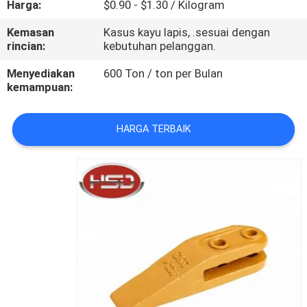
Harga:
$0.90 - $1.30 / Kilogram
KUALITAS
Kemasan
Kasus kayu lapis, .sesuai dengan
rincian:
kebutuhan pelanggan.
HUBUNGI
KAMI
Menyediakan
600 Ton / ton per Bulan
kemampuan:
PERMINTAAN
HARGA TERBAIK
PENAWARAN
SITEMAP
PRIVACY
POLICY