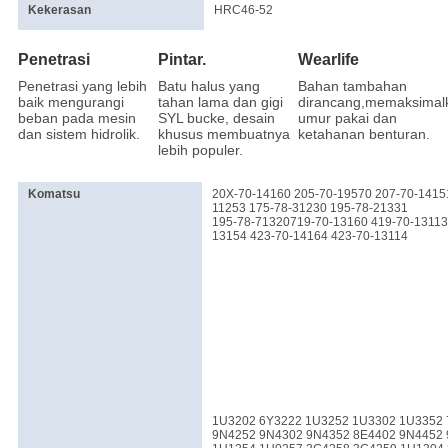
Kekerasan
HRC46-52
Penetrasi
Pintar.
Wearlife
Penetrasi yang lebih
Batu halus yang
Bahan tambahan
baik mengurangi
tahan lama dan gigi
dirancang,memaksimal
beban pada mesin
SYL bucke, desain
umur pakai dan
dan sistem hidrolik.
khusus membuatnya
ketahanan benturan.
lebih populer.
Komatsu
20X-70-14160 205-70-19570 207-70-1415
11253 175-78-31230 195-78-21331
195-78-71320719-70-13160 419-70-13113 
13154 423-70-14164 423-70-13114
1U3202 6Y3222 1U3252 1U3302 1U3352 
9N4252 9N4302 9N4352 8E4402 9N4452