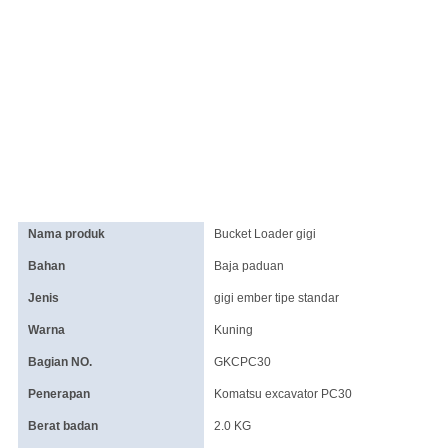
Nama produk
Bucket Loader gigi
Bahan
Baja paduan
Jenis
gigi ember tipe standar
Warna
Kuning
Bagian NO.
GKCPC30
Penerapan
Komatsu excavator PC30
Berat badan
2.0 KG