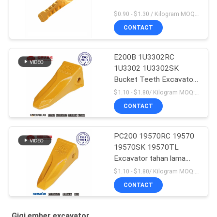
$0.90 - $1.30 / Kilogram MOQ:1000 Kilogram / kilogram
CONTACT
E200B 1U3302RC
1U3302 1U3302SK
Bucket Teeth Excavator
Produksi massal
$1.10 - $1.80/ Kilogram MOQ:100 Kilogram/Kilograms
CONTACT
PC200 19570RC 19570
19570SK 19570TL
Excavator tahan lama
Bucket Teeth Untuk
$1.10 - $1.80/ Kilogram MOQ:100 Kilogram/Kilogram
Komatsu
CONTACT
Gigi ember excavator