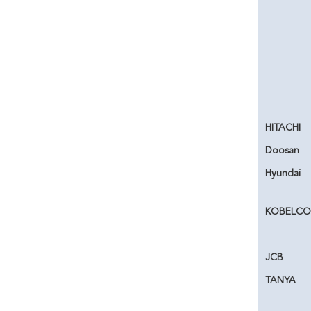
HITACHI
Doosan
Hyundai
KOBELCO
JCB
TANYA