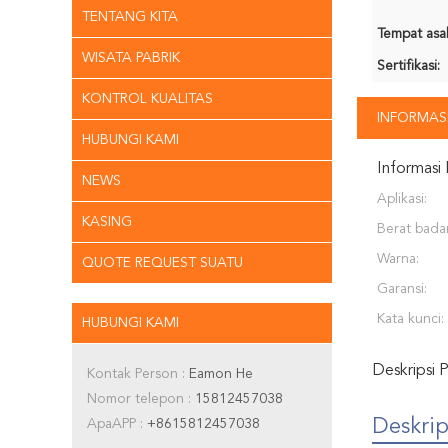
TENTANG KITA
Tempat asal
WISATA PABRIK
Sertifikasi:
KONTROL KUALITAS
INFORMASI
HUBUNGI KAMI
Informasi 
NEWS
Aplikasi:
KASING
Berat bada
Warna:
QUOTE REQUEST SUATU
Garansi:
Kata kunci:
HUBUNGI KAMI
Deskripsi 
Kontak Person :
Eamon He
Nomor telepon :
15812457038
Deskrip
ApaAPP :
+8615812457038