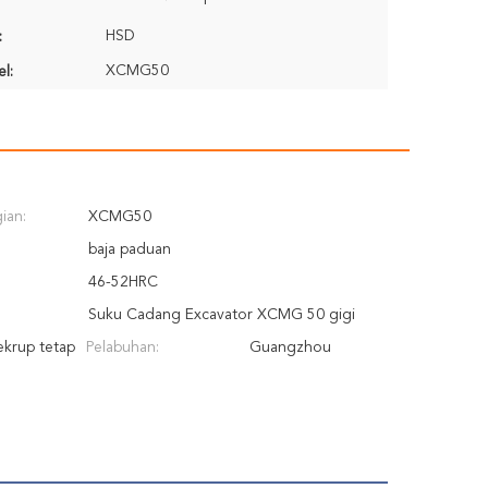
HSD
:
XCMG50
l:
ian:
XCMG50
baja paduan
46-52HRC
Suku Cadang Excavator XCMG 50 gigi
ekrup tetap
Pelabuhan:
bucket loader
Guangzhou