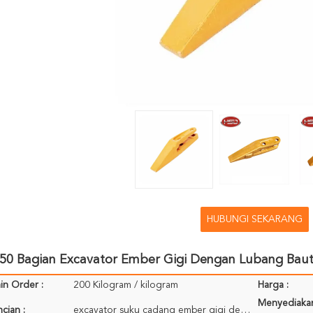
HUBUNGI SEKARANG
50 Bagian Excavator Ember Gigi Dengan Lubang Baut
in Order :
200 Kilogram / kilogram
Harga :
Menyediaka
cian :
excavator suku cadang ember gigi dengan adaptor tempat duduk kemasan: kasus Ply-kayu (110 * 71 * 76)