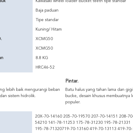
duk
Kawasaki wheel loader bucket teeth tipe standar
Baja paduan
Tipe standar
Kuning/ Hitam
.
XCMG50
XCMG50
an
8.8 KG
HRC46-52
Pintar.
ang lebih baik mengurangi beban
Batu halus yang tahan lama dan gigi
an sistem hidrolik.
bucke, desain khusus membuatnya l
populer.
20X-70-14160 205-70-19570 207-70-14151 208-70
54210 141-78-11253 175-78-31230 195-78-21331
195-78-71320719-70-13160 419-70-13113 419-70-