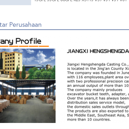
15GPE 55GPE 80GPE K25 XS115 V39 V51 V59 V61
tar Perusahaan