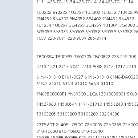
1111 423-70-13154 423-70-14164 423-70-13114
1U3202 6Y3222 1U3252 1U3302 1U3352 7T3402 9
9N4252 9N4302 9N4352 8E4402 9N4452 9N4552
1U1254 1U0257 3G4258 3G4259 1U1304 3G4308 
3G5359 6Y6335 6Y0309 6Y0352 6Y0359 6Y3352 9
1087 220-9091 220-9089 286-2114
TB00394 TB00395 TB00705 TB00822 22S 25S 30S 
2713-1221 2713-9041 2713-9038 2713-1217 2713
61N4-31310 E161-3027 61N6-31310 61N6-DA0020
61NA-31310 61NB-31310 66NB-31310
YN69B00008F1 YN69300IL LQ61B01003S001 SK60 
14527863 14530544 1171-01910 14553243 14553
53103205 53103208 53103209 332C4388
23TF 60T ZL40B LG50C 72A0005 72A0339 72A000
810-10630 810-10600 810-10640