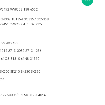
W8452 9W8552 138-6552
3G4309 1U1354 3G3357 3G5358
W2451 9W2452 4T5502 222-
35S 40S 45S
-1219 2713-0032 2713-1236
 61Q6-31310 61N8-31310
SK200 SK210 SK230 SK350
244
7 72A0006/8 ZL50 312204054