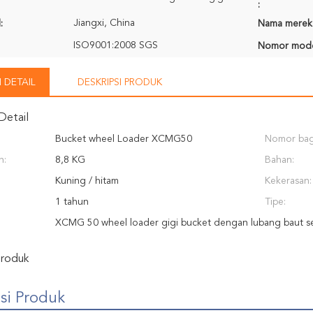
:
Jiangxi, China
:
Nama merek
ISO9001:2008 SGS
Nomor mode
 DETAIL
DESKRIPSI PRODUK
Detail
Bucket wheel Loader XCMG50
Nomor bag
n:
8,8 KG
Bahan:
Kuning / hitam
Kekerasan:
1 tahun
Tipe:
XCMG 50 wheel loader gigi bucket dengan lubang baut s
Produk
si Produk