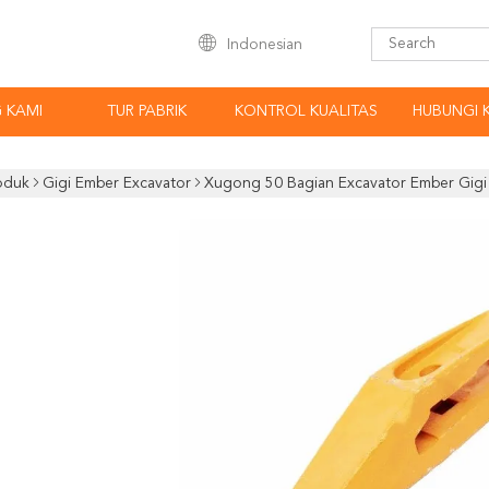
Indonesian
 KAMI
TUR PABRIK
KONTROL KUALITAS
HUBUNGI 
oduk
Gigi Ember Excavator
Xugong 50 Bagian Excavator Ember Gigi