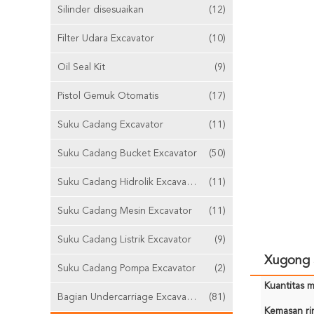
Silinder disesuaikan
(12)
Filter Udara Excavator
(10)
Oil Seal Kit
(9)
Pistol Gemuk Otomatis
(17)
Suku Cadang Excavator
(11)
Suku Cadang Bucket Excavator
(50)
Suku Cadang Hidrolik Excavator
(11)
Suku Cadang Mesin Excavator
(11)
Suku Cadang Listrik Excavator
(9)
Xugong 
Suku Cadang Pompa Excavator
(2)
Kuantitas m
Bagian Undercarriage Excavator
(81)
Kemasan rin