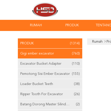
RUMAH
PRODUK
TENTANG
Rumah
Pr
PRODUK
(1314)
Gigi ember excavator
(760)
Excavator Bucket Adapter
(110)
Pemotong Sisi Ember Excavator
(155)
Loader Bucket Teeth
(38)
Ripper Tooth For Excavator
(26)
Batang Dorong Master Silinder Yang Dapat Disesuaikan
(2)